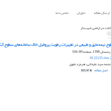
ارسال مقاله
داوران
تماس با ما
اغات در اراضی شیب‌دار
ح نیمه‌عایق و طبیعی در تغییرات رطوبت پروفیل خاک سامانه‌های سطوح آب
89-104
10.22125/iwe.
جمه سید علیخانی، هرمزد نقوی
اصل مقاله
835.97 K