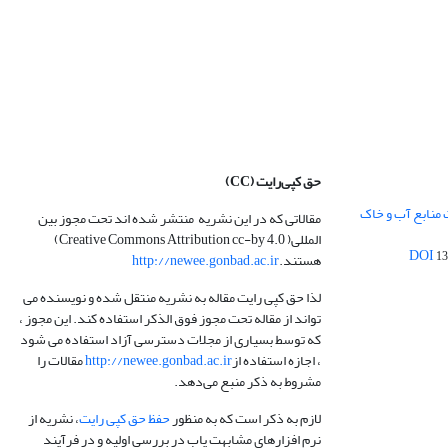
حق کپی‌رایت
(CC)
 منابع آب و خاک
مقالاتی که در این نشریه منتشر شده اند تحت مجوز بین
المللی( Creative Commons Attribution cc-by 4.0)
13
هستند.
http://newee.gonbad.ac.ir
لذا حق کپی رایت مقاله به نشریه منتقل شده و نویسنده می
تواند از مقاله تحت مجوز فوق الذکر استفاده کند. این مجوز ،
که توسط بسیاری از مجلات دسترسی آزاد استفاده می شود
، اجازه استفاده از
http://newee.gonbad.ac.ir
مقالات را
مشروط به ذکر منبع می‌دهد.
لازم به ذکر است که به منظور
حفظ حق کپی رایت
، نشریه از
نرم افزارهای مشابهت یاب در بررسی اولیه و در فرآیند