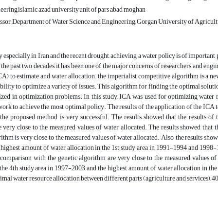
eering,islamic azad university,unit of pars abad moghan
ssor, Department of Water Science and Engineering, Gorgan University of Agricult
y especially in Iran and the recent drought, achieving a water policy is of important
n the past two decades, it has been one of the major concerns of researchers and engi
A) to estimate and water allocation. the imperialist competitive algorithm is a 
bility to optimize a variety of issues. This algorithm for finding the optimal soluti
ized in optimization problems. In this study, ICA was used for optimizing water
ork to achieve the most optimal policy. The results of the application of the ICA 
t the proposed method is very successful. The results showed that the results o
e very close to the measured values of water allocated. The results showed that
ithm is very close to the measured values of water allocated. Also, the results show
highest amount of water allocation in the 1st study area in 1991-1994 and 1998-1
 comparison with the genetic algorithm are very close to the measured values of 
 the 4th study area in 1997-2003 and the highest amount of water allocation in th
timal water resource allocation between different parts (agriculture and services), 40