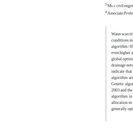
3
Ms.c civil engin
4
Associate Profe
Water scarcit
conditions, i
algorithm (IC
even higher a
global optim
drainage netw
indicate tha
algorithm ar
Genetic algor
2003 and the 
algorithm in
allocation in
generally, op