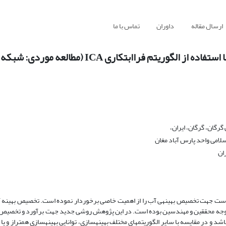
ارسال مقاله
داوران
تماس با ما
اابتکاری ICA (مطالعه موردی: شبکه صوفی‌چای)
رگان، گرگان، ایران،
لامی واحد پارس آباد مغان
ان
 سیاست جهت تخصیص بهینه­ی آب را از اهمیت خاصی برخوردار نموده است. تخصیص بهینه­
ب توجه محققین و مهندسین بوده است. در این پژوهش روشی جدید جهت برآورد و تخصیص ب
وریتم بهینه­سازی جدید می­باشد و در مقایسه با سایر الگوریتم­های مختلف بهینه­سازی، توانایی بهینه­سازی همتراز و 