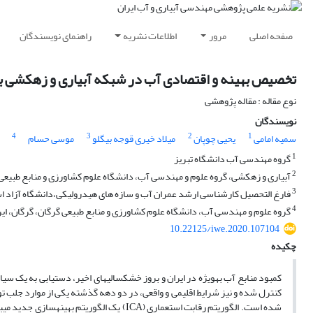
صفحه اصلی
مرور
اطلاعات نشریه
راهنمای نویسندگان
تخصیص بهینه و اقتصادی آب در شبکه آبیاری و زهکشی با استفاده از الگوریتم فر
نوع مقاله : مقاله پژوهشی
نویسندگان
4
3
2
1
سمیه امامی
یحیی چوپان
میلاد خیری قوجه بیگلو
موسی حسام
1
گروه مهندسی آب دانشگاه تبریز
2
آبیاری و زهکشی، گروه علوم و مهندسی آب، دانشگاه علوم کشاورزی و منابع طبیعی گ
3
فارغ التحصیل کارشناسی ارشد عمران آب و سازه های هیدرولیکی،دانشگاه آزاد اس
4
گروه علوم و مهندسی آب، دانشگاه علوم کشاورزی و منابع طبیعی گرگان، گرگان، ایر
10.22125/iwe.2020.107104
چکیده
کمبود منابع آب به­ویژه در ایران و بروز خشکسالی­های اخیر، دستیابی به یک
کنترل شده و نیز شرایط اقلیمی و واقعی، در دو دهه گذشته یکی از موارد جل
شده است. الگوریتم رقابت استعماری (ICA) یک الگ