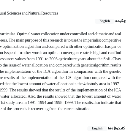
ural Sciences and Natural Resources
چکیده
English
 particular. Optimal water collocation under controlled and climatic and real
neers. The main purpose of this research is to use the imperialist competitive
new optimization algorithm and compared with other optimization has par or
on is speed. In other words, an optimal convergence rate is high and can find
 resources values from 1991 to 2003 agriculture years about the Sofi-Chay
to the issue of water allocation and compared with genetic algorithm results
f the implementation of the ICA algorithm in comparison with the genetic
 the results of the implementation of the ICA algorithm compared with the
ed that the lowest amount of water allocation in the 4th study area in 1997-
999. The results showed that the results of the implementation of the ICA
water allocated. Also, the results showed that the lowest amount of water
e 1st study area in 1991-1994 and 1998-1999. The results also indicate that
% of the proceeds is recovering from the current situation.
کلیدواژه‌ها
English