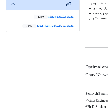
مسائل مختلف بهینه‌سازی داراست. این الگوریتم سرعت مناسبی در یافتن جواب بهینه دارد، به عبارت دیگر نرخ همگرایی بالایی دارد و می­تواند بهینه سراسری را در یک مسئله بهینه­
آمار
شبکه آبیاری و زهکشی صوفی­چای برای رسیدن به
بهینه­ترین سیاست استفاده شد. نتایج اعمال الگوریتم رقابت استعماری به مسئله تخصیص بهینه آب و مقایسه آن با الگوریتم ژنتیک، حاکی از موفقیت 40-35% الگوریتم مورد نظر می­
تعداد مشاهده مقاله
1,350
حدود 40 درصد درآمدهای حاصله نسبت به وضعیت کنونی
تعداد دریافت فایل اصل مقاله
1,669
Optimal and
Chay Netwo
Somayeh Emam
1
Water Engineer
2
Ph.D. Student o