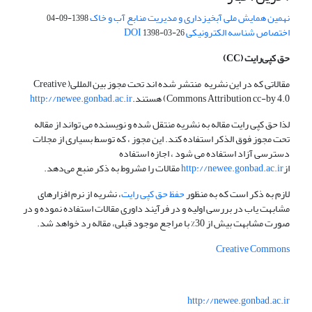
نهمین همایش ملی آبخیزداری و مدیریت منابع آب و خاک
1398-09-04
اختصاص شناسه الکترونیکی DOI
1398-03-26
حق کپی‌رایت
(CC)
مقالاتی که در این نشریه منتشر شده اند تحت مجوز بین المللی( Creative
Commons Attribution cc-by 4.0) هستند.
http://newee.gonbad.ac.ir
لذا حق کپی رایت مقاله به نشریه منتقل شده و نویسنده می تواند از مقاله
تحت مجوز فوق الذکر استفاده کند. این مجوز ، که توسط بسیاری از مجلات
دسترسی آزاد استفاده می شود ، اجازه استفاده
از
http://newee.gonbad.ac.ir
مقالات را مشروط به ذکر منبع می‌دهد.
لازم به ذکر است که به منظور
حفظ حق کپی رایت
، نشریه از نرم افزارهای
مشابهت یاب در بررسی اولیه و در فرآیند داوری مقالات استفاده نموده و در
صورت مشابهت بیش از 30% با مراجع موجود قبلی، مقاله رد خواهد شد.
Creative Commons
http://newee.gonbad.ac.ir