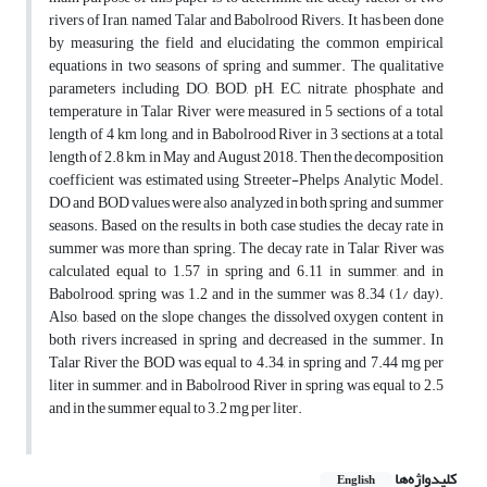
rivers of Iran, named Talar and Babolrood Rivers. It has been done
by measuring the field and elucidating the common empirical
equations in two seasons of spring and summer. The qualitative
parameters including DO, BOD, pH, EC, nitrate, phosphate and
temperature in Talar River were measured in 5 sections of a total
length of 4 km long, and in Babolrood River in 3 sections at a total
length of 2.8 km, in May and August 2018. Then the decomposition
coefficient was estimated using Streeter-Phelps Analytic Model.
DO and BOD values were also analyzed in both spring and summer
seasons. Based on the results in both case studies, the decay rate in
summer was more than spring. The decay rate in Talar River was
calculated equal to 1.57 in spring and 6.11 in summer, and in
Babolrood, spring was 1.2 and in the summer was 8.34 (1/ day).
Also, based on the slope changes, the dissolved oxygen content in
both rivers increased in spring and decreased in the summer. In
Talar River the BOD was equal to 4.34, in spring and 7.44 mg per
liter in summer, and in Babolrood River in spring was equal to 2.5
and in the summer equal to 3.2 mg per liter.
کلیدواژه‌ها
English