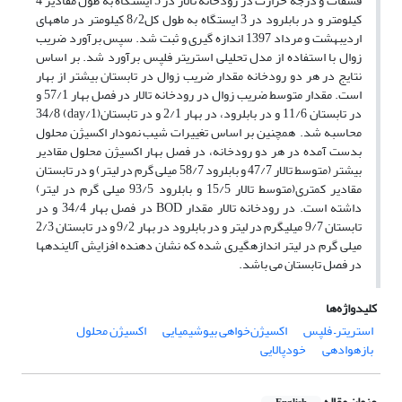
فسفات و درجه حرارت در رودخانه تالار در 5 ایستگاه به طول مقادیر 4
کیلومتر و در بابلرود در 3 ایستگاه به طول کل8/2 کیلومتر در ماههای
اردیبهشت و مرداد 1397 اندازه گیری و ثبت شد. سپس برآورد ضریب
زوال با استفاده از مدل تحلیلی استریتر فلپس برآورد شد. بر اساس
نتایج در هر دو رودخانه مقدار ضریب زوال در تابستان بیشتر از بهار
است. مقدار متوسط ضریب زوال در رودخانه تالار در فصل بهار 57/1 و
در تابستان 11/6 و در بابلرود، در بهار 2/1 و در تابستان(1/day) 34/8
محاسبه شد. همچنین بر اساس تغییرات شیب نمودار اکسیژن محلول
بدست آمده در هر دو رودخانه، در فصل بهار اکسیژن محلول مقادیر
بیشتر (متوسط تالار 47/7 و بابلرود 58/7 میلی گرم در لیتر) و در تابستان
مقادیر کمتری(متوسط تالار 15/5 و بابلرود 93/5 میلی گرم در لیتر)
داشته است. در رودخانه تالار مقدار BOD در فصل بهار 34/4 و در
تابستان 9/7 میلی­گرم در لیتر و در بابلرود در بهار 9/2 و در تابستان 2/3
میلی گرم در لیتر اندازه­گیری شده که نشان دهنده افزایش آلاینده­ها
در فصل تابستان می باشد.
کلیدواژه‌ها
استریتر– فلپس
اکسیژن‌خواهی بیوشیمیایی
اکسیژن محلول
بازهوادهی
خودپالایی
عنوان مقاله