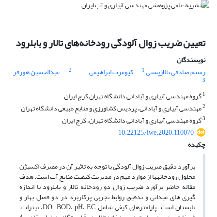
تعیین ضریب زوال آلودگی رودخانه‌های تالار و بابلرود
نویسندگان
2
1
رستم صادقی تالارپشتی
کیومرث ابراهیمی
عبدالحسین هورفر
3
1
گروه مهندسی آبیاری و آبادانی دانشگاه تهران کرج ایران
2
مهندسی آبیاری و آبادانی، پردیس کشاورزی و منابع طبیعی دانشگاه تهران
3
گروه مهندسی آبیاری و آبادانی دانشگاه تهران، کرج ایران
10.22125/iwe.2020.110070
چکیده
برآورد دقیق ضریب زوال آلودگی با توجه به تاثیر آن در مصرف اکسیژن
محلول رودخانه­ها از موارد مهم در مدیریت کیفیت منابع آب است. هدف
مقاله حاضر برآورد ضریب زوال دو رودخانه تالار و بابلرود با اندازه
گیری های میدانی و تدقیق روابط تجربی پرکاربرد در دو فصل بهار و
تابستان است. پارامترهای کیفی شامل DO، BOD، pH، EC، نیترات،