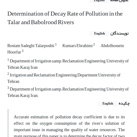
English
Determination of Decay Rate of Pollution in the
Talar and Babolrood Rivers
نویسندگان
English
1
2
Rostam Sadeghi Talarposhti
Kumars Ebrahimi
Abdolhossein
3
Hoorfar
1
Department of Irrigation &amp; Reclamation Engineering, University of
Tehran, Karaj, Iran
2
Irrigation and Reclamation Engineering Department University of
Tehran
3
Department of Irrigation &amp; Reclamation Engineering, University of
Tehran, Karaj, Iran.
چکیده
English
Accurate estimation of pollution decay coefficient is due to its
effect on the oxygen consumption of the river’s solution of
important issue, in managing the quality of water resources. The
main purpose of this paper is to determine the decay factor of two