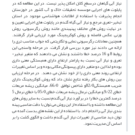
نیاز آبی گیاهان درسطح کلان امکان پذیر نیست. در این مطالعه که در
پایلوت های اجرایی موسسه تحقیقات خاک و آب کشور در خوزستان
انجام پذیرفت با استفاده از اطلاعات هواشناسی موجود در استان
تبخیر-تعرق مرجع و نیاز آبی گیاه گندم در پایلوت های اجرایی تعیین و
در نهایت روش های مختلف پهنه­بندی مانند روش رگرسیونی، روش
وزنی عکس فاصله و روش کوکریجینگ مورد ارزیابی قرار گرفتند.
همچنین معادلات رگرسیونی نمایی و لگاریتمی که جواب مناسب تری را
ارائه می دادند نیز مورد بررسی قرار گرفت. در مرحله واسنجی این
روابط 8 و 16 درصد خطا داشتند و نشان می دادهند که متغیر تبخیر-
تعرق و نیاز آبی نسبت به پارامتر ارتفاع دارای همبستگی معنی داری
بوده و لذا این دو متغیر دارای پیسوتگی مکانی بوده و بر اساس تغییرات
ارتفاعی روند معنی داری را از خود نشان می دهند. در مرحله ارزیابی
بین روش های بکار رفته نتایج نشان داد که روش کوکریجینگ دارای
ضریب همبستگی82/0و شاخص توافق 66/0، میانگین ریشه مربعات
خطای 9/22 و میانگین نرمال ریشه مربعات خطای 05/0 با خطای نرمال 5
درصد کمترین خطا را در برآورد نیاز آبی گندم نسبت به سایر روش های
این مطالعه داشته و با استفاده از این روش می توان با دقت مناسبی پهنه
بندی نیاز آبی را انجام داد. با استفاده از این نقشه های بدست آمده می
توان دید مناسبی از تغییرات نیاز آبی گندم داشت و الگوی کشت را بر
اساس آن مدیریت نمود.