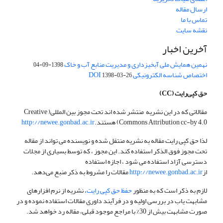
ارسال مقاله
تماس با ما
نقشه سایت
آخرین اخبار
نهمین همایش ملی آبخیزداری و مدیریت منابع آب و خاک
1398-09-04
اختصاص شناسه الکترونیکی DOI
1398-03-26
حق کپی‌رایت
(CC)
مقالاتی که در این نشریه منتشر شده اند تحت مجوز بین المللی( Creative
Commons Attribution cc-by 4.0) هستند.
http://newee.gonbad.ac.ir
لذا حق کپی رایت مقاله به نشریه منتقل شده و نویسنده می تواند از مقاله
تحت مجوز فوق الذکر استفاده کند. این مجوز ، که توسط بسیاری از مجلات
دسترسی آزاد استفاده می شود ، اجازه استفاده
از
http://newee.gonbad.ac.ir
مقالات را مشروط به ذکر منبع می‌دهد.
لازم به ذکر است که به منظور
حفظ حق کپی رایت
، نشریه از نرم افزارهای
مشابهت یاب در بررسی اولیه و در فرآیند داوری مقالات استفاده نموده و در
صورت مشابهت بیش از 30% با مراجع موجود قبلی، مقاله رد خواهد شد.