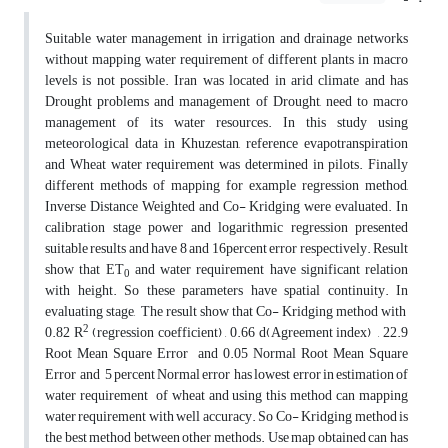
Suitable water management in irrigation and drainage networks
without mapping water requirement of different plants in macro
levels is not possible. Iran was located in arid climate and has
Drought problems and management of Drought, need to macro
management of its water resources. In this study using
meteorological data in Khuzestan, reference evapotranspiration
and Wheat water requirement was determined in pilots. Finally
different methods of mapping for example regression method,
Inverse Distance Weighted and Co- Kridging were evaluated. In
calibration stage power and logarithmic regression presented
suitable results and have 8 and 16percent error respectively. Result
show that ET
and water requirement have significant relation
0
with height. So these parameters have spatial continuity. In
evaluating stage, The result show that Co- Kridging method with
2
0.82 R
(regression coefficient) , 0.66 d(Agreement index) , 22.9
Root Mean Square Error and 0.05 Normal Root Mean Square
Error and 5 percent Normal error has lowest error in estimation of
water requirement of wheat and using this method can mapping
water requirement with well accuracy. So Co- Kridging method is
the best method between other methods. Use map obtained can has