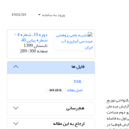
ورود به سامانه
ENGLISH
دوره 10، شماره 4 -
شماره پیاپی 40
تابستان 1399
صفحه
289-300
فایل ها
XML
اصل مقاله
469.68 K
ست. هدف از این تحقیق بررسی راندمان یکنواختی پخش یا ضریب کریستین سن (CU) و ضریب یکنواختی توزیع
ر آرایش چیدمان
هم رسانی
 گرفته شد. در سناریو اول فواصل 60 قوطی در راستای شعاعی 5 متر، در سناریو دوم مساحت
تحدالمرکز تقسیم شد و که محل قرارگیری هر قوطی حد وسط فاصله بین دایره‌های متحدالمرکز بود و در سناریوی سوم 15 قوطی اول به فاصله
ارجاع به این مقاله
 اثر آرایش قوطی‏ها در