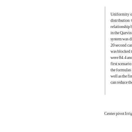
Uniformity of
distribution 
relationship 
in the Qazvin 
system was di
20 second cans
was blocked t
were 84.4 and
first scenario
the formulas 
well as the f
can reduce th
Center pivot Irri