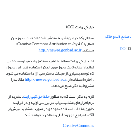
حق کپی‌رایت
(CC)
 منابع آب و خاک
مقالاتی که در این نشریه منتشر شده اند تحت مجوز بین
المللی( Creative Commons Attribution cc-by 4.0)
13
هستند.
http://newee.gonbad.ac.ir
لذا حق کپی رایت مقاله به نشریه منتقل شده و نویسنده می
تواند از مقاله تحت مجوز فوق الذکر استفاده کند. این مجوز ،
که توسط بسیاری از مجلات دسترسی آزاد استفاده می شود
، اجازه استفاده از
http://newee.gonbad.ac.ir
مقالات را
مشروط به ذکر منبع می‌دهد.
لازم به ذکر است که به منظور
حفظ حق کپی رایت
، نشریه از
نرم افزارهای مشابهت یاب در بررسی اولیه و در فرآیند
داوری مقالات استفاده نموده و در صورت مشابهت بیش از
30% با مراجع موجود قبلی، مقاله رد خواهد شد.
Creative Commons