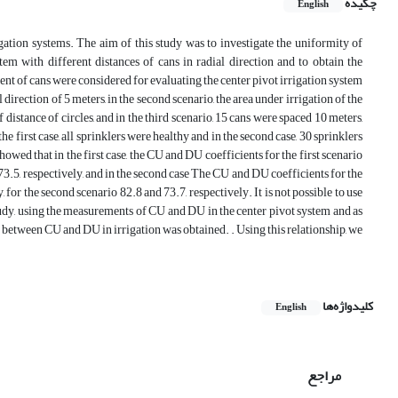
چکیده
English
igation systems. The aim of this study was to investigate the uniformity of
tem with different distances of cans in radial direction and to obtain the
ment of cans were considered for evaluating the center pivot irrigation system
 direction of 5 meters, in the second scenario, the area under irrigation of the
distance of circles, and in the third scenario, 15 cans were spaced 10 meters,
e first case, all sprinklers were healthy and in the second case, 30 sprinklers
ed that in the first case, the CU and DU coefficients for the first scenario
 73.5, respectively, and in the second case The CU and DU coefficients for the
, for the second scenario 82.8 and 73.7, respectively. It is not possible to use
study, using the measurements of CU and DU in the center pivot system and as
.89 between CU and DU in irrigation was obtained. . Using this relationship, we
کلیدواژه‌ها
English
مراجع