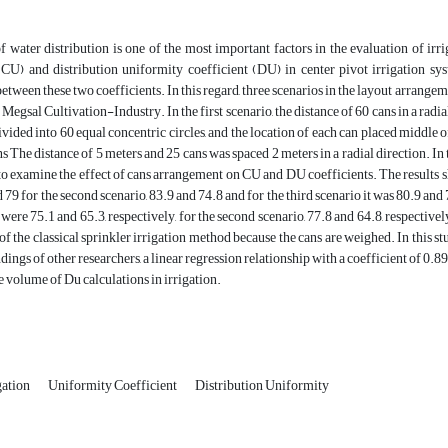
 water distribution is one of the most important factors in the evaluation of irr
(CU) and distribution uniformity coefficient (DU) in center pivot irrigation sys
between these two coefficients. In this regard, three scenarios in the layout arrange
Megsal Cultivation-Industry. In the first scenario, the distance of 60 cans in a radial
vided into 60 equal concentric circles, and the location of each can placed middle of 
 The distance of 5 meters and 25 cans was spaced 2 meters in a radial direction. In th
o examine the effect of cans arrangement on CU and DU coefficients. The results show
 79 for the second scenario, 83.9 and 74.8 and for the third scenario it was 80.9 and
 were 75.1 and 65.3, respectively, for the second scenario, 77.8 and 64.8, respectively
of the classical sprinkler irrigation method because the cans are weighed. In this 
indings of other researchers, a linear regression relationship with a coefficient of 0
e volume of Du calculations in irrigation.
gation
Uniformity Coefficient
Distribution Uniformity