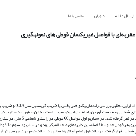
ارسال مقاله
داوران
تماس با ما
عقربه‌ای با فواصل غیریکسان قوطی های نمونه‏گیری
یکنواختی توزیع آب یکی از مهم‌ترین عوامل ارزیابی سامانه‌های آبیاری ا
 راستای شعاعی و به دست آوردن رابطه بین این دو ضریب است. به این منظور سه سناریو د
قوطی‌ها برای ارزیابی دستگاه عقربه‌ای مستقر در کشت و صنعت مگسال قزوین در نظر
تحت آبیاری سامانه، به 60 دایره مساوی م
ه فاصله 5 متر و 25 قوطی سوم به فاصله 2 متر در راستای شعاعی قرار گرفت. در حالت اول تمام آبپاش‌ها سالم و در حالت دوم جهت بررسی