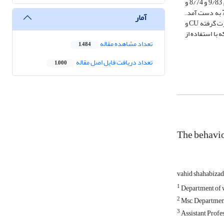
ضرایب CU و DU، 30 آبپاش مسدود شد. نتایج حاصل از پژوهش نشان داد که در حالت اول ضرایب CU و DU برای سناریو اول به ترتیب 4/84 و 79، برای سناریو دوم 9/83 و 8/74 و
برای سناریو سوم 9/80 و 5/73 و در حالت دوم ضرایب CU و DU برای سناریو اول به ترتیب 1/75 و 3/65، برای سناریو دوم 8/77 و 8/64 و برای سناریو سوم 4/82 و 7/73 به دست آمد.
آمار
در آبیاری عقربه‏ای ازآنجاکه قوطی‏ها دارای وزن می‏باشند نمی‏توان از فرمول‏های روش آبیاری بارانی کلاسیک استفاده نمود. در این تحقیق با استفاده از ‌اندازه‏گیری‌های صورت گرفته CU و
DU در آبیاری عقربه‏ای به دست آمد. که با استفاده از
تعداد مشاهده مقاله
1,484
تعداد دریافت فایل اصل مقاله
1,000
The behavior
vahid shahabiza
1
Department of w
2
Msc, Department
3
Assistant Profes