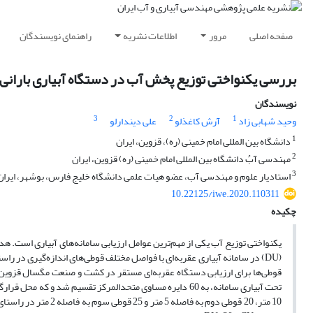
صفحه اصلی
مرور
اطلاعات نشریه
راهنمای نویسندگان
بررسی یکنواختی توزیع پخش آب در دستگاه آبیاری بارانی 
نویسندگان
3
2
1
وحید شهابی زاد
آرش کاغذلو
علی دیندارلو
1
دانشگاه بین المللی امام خمینی (ره)، قزوین، ایران
2
مهندسی آبُ ‌دانشگاه بین المللی امام خمینی (ره) قزوین، ایران
3
استادیار علوم و مهندسی آب، عضو هیات علمی دانشگاه خلیج فارس، بوشهر، ایران
10.22125/iwe.2020.110311
چکیده
(DU) در سامانه آبیاری عقربه‌ای با فواصل مختلف قوطی‌های اندازه‌گیری در
10 متر، 20 قوطی دوم ب