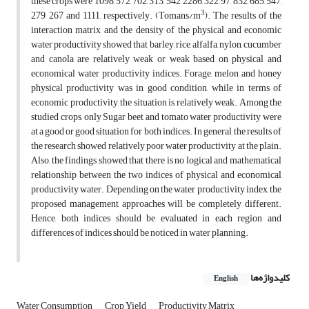
these crops were 1098, 572, 702, 313, 542, 2286, 322, 97, 832, 685, 547,
3
279, 267 and 1111, respectively. (Tomans/m
). The results of the
interaction matrix and the density of the physical and economic
water productivity showed that barley, rice, alfalfa, nylon, cucumber
and canola are relatively weak or weak based on physical and
economical water productivity indices. Forage, melon and honey
physical productivity was in good condition, while in terms of
economic productivity, the situation is relatively weak. Among the
studied crops, only Sugar beet and tomato water productivity were
at a good or good situation for both indices. In general, the results of
the research showed relatively poor water productivity at the plain.
Also, the findings showed that there is no logical and mathematical
relationship between the two indices of physical and economical
productivity water. Depending on the water productivity index, the
proposed management approaches will be completely different.
Hence, both indices should be evaluated in each region and
differences of indices should be noticed in water planning.
کلیدواژه‌ها
English
Water Consumption
Crop Yield
Productivity Matrix