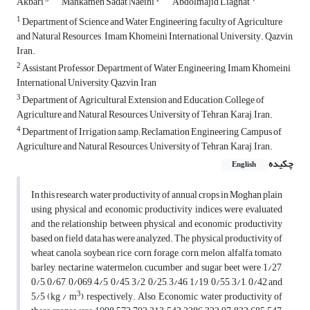
Akbari
Mahkameh Sadat Naeini
Abdolmajid Liaghat
1
Department of Science and Water Engineering, faculty of Agriculture
and Natural Resources , Imam Khomeini International University. Qazvin,
Iran.
2
Assistant Professor, Department of Water Engineering, Imam Khomeini
International University, Qazvin, Iran
3
Department of Agricultural Extension and Education, College of
Agriculture and Natural Resources, University of Tehran, Karaj, Iran.
4
Department of Irrigation &amp; Reclamation Engineering, Campus of
Agriculture and Natural Resources, University of Tehran, Karaj, Iran.
چکیده
English
In this research, water productivity of annual crops in Moghan plain
using physical and economic productivity indices were evaluated
and the relationship between physical and economic productivity
based on field data has were analyzed. The physical productivity of
wheat, canola, soybean, rice, corn, forage, corn, melon, alfalfa, tomato,
barley, nectarine, watermelon, cucumber and sugar beet were 1/27,
0/5, 0/67, 0/069, 4/5, 0/45, 3/2, 0/25, 3/46, 1/19, 0/55, 3/1, 0/42 and
3
5/5 (kg / m
), respectively. Also, Economic water productivity of