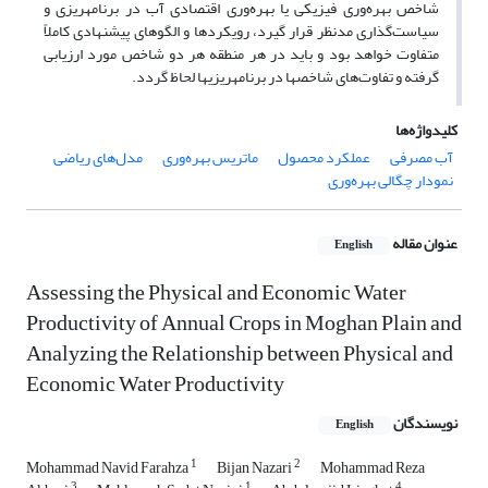
شاخص بهره‌‎وری فیزیکی یا بهره‌وری اقتصادی آب در برنامه­ریزی و
سیاست‌گذاری مدنظر قرار گیرد، رویکردها و الگو­های پیشنهادی کاملاً
متفاوت خواهد بود و باید در هر منطقه هر دو شاخص مورد ارزیابی
گرفته و تفاوت‌های شاخص­ها در برنامه­ریزی­ها لحاظ گردد.
کلیدواژه‌ها
آب مصرفی
عملکرد محصول
ماتریس بهره‌وری
مدل‌های ریاضی
نمودار چگالی بهره‌وری
عنوان مقاله
English
Assessing the Physical and Economic Water
Productivity of Annual Crops in Moghan Plain and
Analyzing the Relationship between Physical and
Economic Water Productivity
نویسندگان
English
1
2
Mohammad Navid Farahza
Bijan Nazari
Mohammad Reza
3
1
4