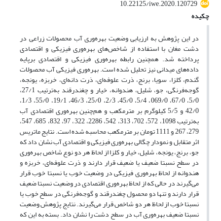
10.22125/iwe.2020.120729
چکیده
در این پژوهش به ارزیابی وضعیت بهره‌وری آب محصولات زراعی در
دشت مغان با استفاده از شاخص‌های بهره‌وری فیزیکی و اقتصادی
پرداخته شد. همچنین رابطه‌ بهره‌وری فیزیکی و اقتصادی برپایه
داده‌های میدانی نیز تحلیل شده است. بهره‌وری فیزیکی آب محصولات
گندم، کلزا، سویا، برنج، ذرت علوفه‌ای، ذرت دانه‌ای، خربزه، یونجه،
گوجه‌فرنگی، جو، شلیل، هندوانه، خیار و چغندرقند به‌ترتیب 27/1،
5/0، 67/0، 069/0، 5/4، 45/0، 2/3، 25/0، 46/3، 19/1، 55/0، 1/3،
42/0 و 5/5 کیلوگرم بر مترمکعب و هم‌چنین بهر‌ه‌وری اقتصادی آب
به‌ترتیب 1098، 572، 702، 313، 542، 2286، 322، 97، 832، 685، 547،
279، 267 و 1111 تومان بر مترمکعب محاسبه شده است. نتایج ماتریس
اثر متقابل و نمودار چگالی بهره‌وری فیزیکی و اقتصادی آب نشان داد که
جو، برنج، یونجه، شلیل، خیار و کلزا از لحاظ هر دو نوع شاخص بهره‌وری
در سطح نسبتا ضعیف یا ضعیف قرار دارند و ذرت علوفه‌ای، خربزه و
هندوانه از لحاظ بهره‌وری فیزیکی در وضعیت خوب یا نسبتا خوب قرار
می‌گیرند در حالی که از لحاظ بهره‌وری اقتصادی در وضعیت نسبتا ضعیف
قرار دارند و تنها دو محصول چغندرقند و گوجه‌فرنگی در سطح خوب یا
نسبتا خوب از لحاظ هر دو شاخص قرار می‌گیرند. نتایج پژوهش وضعیت
نسبتا ضعیف بهره‌وری آب در سطح دشت را نشان داد. بسته به این که