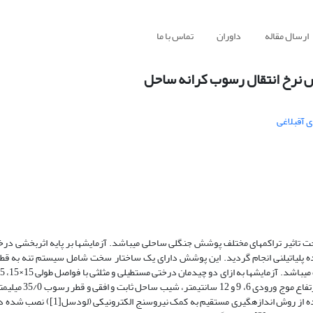
ارسال مقاله
داوران
تماس با ما
 نرخ انتقال رسوب کرانه ساحل
 آقبلاغی
حت تاثیر تراکم­های مختلف پوشش جنگلی ساحلی می­باشد. آزمایش­ها بر پایه اثربخشی درخ
20×20 (سانتی­متر)، 4 عرض پوشش با اندازه­های 30، 45،
نیروی وارد شده ناشی از موج به بدنه ساحلی و پوشش جنگلی ساحلی با استفاده از رو