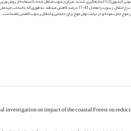
متحرک تکیه­گاه لبه چاقویی و سرعت موج با استفاده دستگاه سرعت­سنج داپلر صوتی (ای­دی­وی[2]) اندازه­گیری شدند. میزان رسوب منتقل شده با استف
تعیین گردید. نتایج حاصل از این پژوهش نشان می­دهد که وجود پوشش جنگلی، نرخ انتقال رسوب را معادل 17/41 درصد کاهش می­دهد. به­ 
 موج عمل نموده و در نهایت توان موج برای جابجایی و انتقال رسوب کاهش یافته است.
 investigation on impact of the coastal Forest on reducin