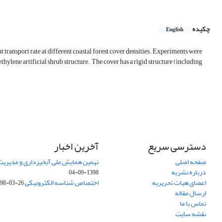
چکیده
English
t transport rate at different coastal forest cover densities. Experiments were
hylene artificial shrub structure. The cover has a rigid structure (including
دسترسی سریع
آخرین اخبار
صفحه اصلی
نهمین همایش ملی آبخیزداری و مدیریت
درباره نشریه
1398-09-04
اعضای هیات تحریریه
اختصاص شناسه الکترونیکی DOI
98-03-26
ارسال مقاله
تماس با ما
نقشه سایت