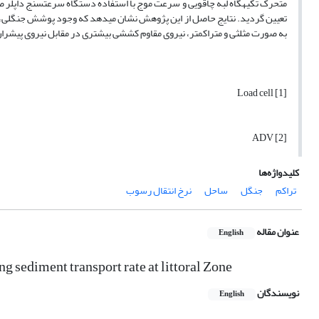
به صورت مثلثی و متراکم­تر، نیروی مقاوم کششی بیشتری در مقابل نیروی پیشران
[1] Load cell
[2] ADV
کلیدواژه‌ها
تراکم
جنگل
ساحل
نرخ انتقال رسوب
عنوان مقاله
English
g sediment transport rate at littoral Zone
نویسندگان
English