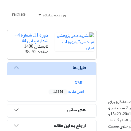
ورود به سامانه
ENGLISH
دوره 11، شماره 4 -
شماره پیاپی 44
تابستان 1400
صفحه
38-52
فایل ها
XML
اصل مقاله
1.33 M
ت مانگرو برای
کاهش انرژی سونامی، به وسیله یک ساختار درختچه مصنوعی شبیه­سازی شده پلی­اتیلنی انجام گردید. این پوشش دارای یک ساختار سخت شامل سیستم تنه به قطر 2 سانتی­متر و
هم رسانی
ارتفاع 25 سانتی­متر و ریشه به قطر 1 سانتی­متر و ساختار نرم شامل شاخه و برگ می­باشد. آزمایش­ها به ازای دو چیدمان درختی مستطیلی و مثلثی با فواصل طولی 15×15، 15×20، 20×15 و
 60 و 75 سانتی­متر، 3 ارتفاع موج ورودی 6، 9 و 12 سانتی­متر، شیب ساحل ثابت و افقی و قطر رسوب 35/0 میلی­متر انجام گردید.
ارجاع به این مقاله
ش اندازه­گیری مستقیم به کمک نیروسنج الکترونیکی (لودسل[1]) نصب شده در جلوی قسمت