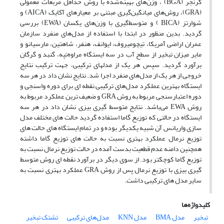
گرنجر (BGA) ، وزن‌های بهینه‌شده با روش حداقل مربعات معمولی
(GRA)­، روش‌های میانگین‌گیری مبتنی بر معیارهای آکایک (AICA) و
شوارتز (BICA ) و متوسط‌گیری با وزن‌های یکسان (EWA) بررسی
گردید. بدین منظور در ابتدا با استفاده از مدل‌های منفرد سازمان
عمران اراضی آمریکا، تیچومیروف، ایوانف، هنفر، شاهتین، مارسیانو و
مایر میزان تبخیر از سطح آب در سه ایستگاه مراوه‌تپه، گنبد و گرگان
برآورد گردید. سپس هر یک از مدل­های ترکیبی، جهت ترکیب نتایج
خروجی از هر یک از مدل‌های منفرد اجرا شد. نتایج نشان داد در هر سه
ایستگاه بهترین عملکرد مدل‌های ترکیبی نقطه ای برای دوره واسنجی و
دوره اعتبارسنجی مربوط به روش GRA و ضعیف ترین عملکرد مربوط به
روش EWA می‌باشد. نتایج متوسط گیری بیزی نشان داد در هر سه
ایستگاه در حالتی که توزیع گاما استفاده گردید حالت های مختلف مدل
سازی واریانس آن شبیه یکدیگر بوده و در تمام ایستگاه های حالت های
توزیع نرمال عملکرد بهتری نسبت به حالت های توزیع گاما داشته
همچنین دامنه عدم قطعیت بدست آمده در حالت توزیع نرمال نسبت به
توزیع گاما کوچکتر بود. از سوی دیگر در برآورد نقطه ای روش متوسط
گیری بیزی با توزیع نرمال پس از روش GRA عملکرد بهتری نسبت به
سایر مدل های ترکیبی داشت.
کلیدواژه‌ها
تبخیر
مدل BMA
مدل KNN
مدل‌های ترکیبی
تشتک تبخیر