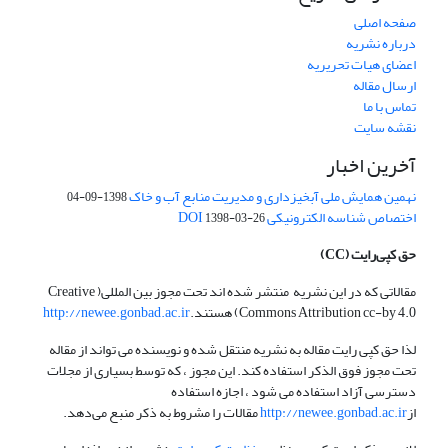
صفحه اصلی
درباره نشریه
اعضای هیات تحریریه
ارسال مقاله
تماس با ما
نقشه سایت
آخرین اخبار
نهمین همایش ملی آبخیزداری و مدیریت منابع آب و خاک
1398-09-04
اختصاص شناسه الکترونیکی DOI
1398-03-26
حق کپی‌رایت
(CC)
مقالاتی که در این نشریه منتشر شده اند تحت مجوز بین المللی( Creative
Commons Attribution cc-by 4.0) هستند.
http://newee.gonbad.ac.ir
لذا حق کپی رایت مقاله به نشریه منتقل شده و نویسنده می تواند از مقاله
تحت مجوز فوق الذکر استفاده کند. این مجوز ، که توسط بسیاری از مجلات
دسترسی آزاد استفاده می شود ، اجازه استفاده
از
http://newee.gonbad.ac.ir
مقالات را مشروط به ذکر منبع می‌دهد.