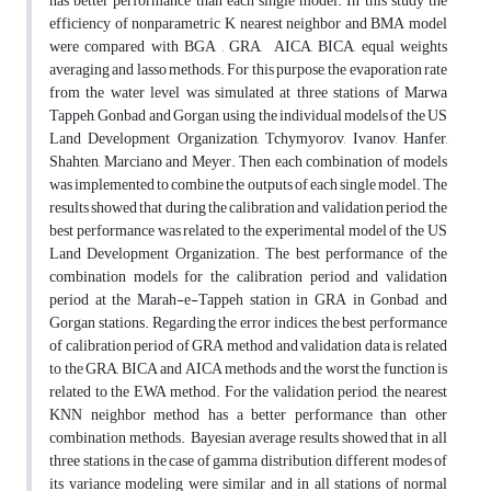
has better performance than each single model. In this study the
efficiency of nonparametric K nearest neighbor and BMA model
were compared with BGA , GRA, AICA, BICA, equal weights
averaging and lasso methods. For this purpose, the evaporation rate
from the water level was simulated at three stations of Marwa
Tappeh, Gonbad and Gorgan, using the individual models of the US
Land Development Organization, Tchymyorov, Ivanov, Hanfer,
Shahten, Marciano and Meyer. Then each combination of models
was implemented to combine the outputs of each single model. The
results showed that during the calibration and validation period, the
best performance was related to the experimental model of the US
Land Development Organization. The best performance of the
combination models for the calibration period and validation
period at the Marah-e-Tappeh station in GRA in Gonbad and
Gorgan stations. Regarding the error indices, the best performance
of calibration period of GRA method and validation data is related
to the GRA, BICA and AICA methods and the worst the function is
related to the EWA method. For the validation period, the nearest
KNN neighbor method has a better performance than other
combination methods. Bayesian average results showed that in all
three stations, in the case of gamma distribution, different modes of
its variance modeling were similar and in all stations of normal