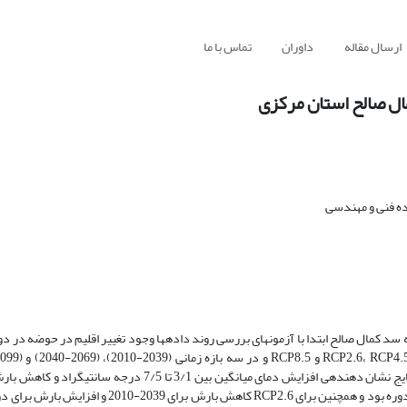
ارسال مقاله
داوران
تماس با ما
مال صالح استان مرکزی
ه فنی و مهندسی
استفاده قرار­گرفت، در ادامه داده­ها با مدل SDSM ریزمقیاس­نمایی شدند. نتایج نشان دهنده­ی افزایش دمای میانگین 
RCP4.5 در سه دوره آینده و افزایش بارش تحت سناریو RCP8.5 برای هر سه دوره بود و هم­چنین برای CP2.6