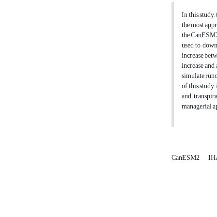
In this study
the most appr
the CanESM2 
used to downs
increase betw
increase and
simulate runo
of this study
and transpira
managerial ap
CanESM2
IH