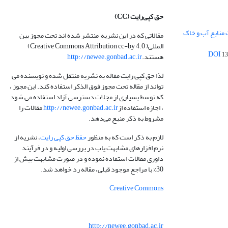
حق کپی‌رایت
(CC)
 منابع آب و خاک
مقالاتی که در این نشریه منتشر شده اند تحت مجوز بین
المللی( Creative Commons Attribution cc-by 4.0)
13
هستند.
http://newee.gonbad.ac.ir
لذا حق کپی رایت مقاله به نشریه منتقل شده و نویسنده می
تواند از مقاله تحت مجوز فوق الذکر استفاده کند. این مجوز ،
که توسط بسیاری از مجلات دسترسی آزاد استفاده می شود
، اجازه استفاده از
http://newee.gonbad.ac.ir
مقالات را
مشروط به ذکر منبع می‌دهد.
لازم به ذکر است که به منظور
حفظ حق کپی رایت
، نشریه از
نرم افزارهای مشابهت یاب در بررسی اولیه و در فرآیند
داوری مقالات استفاده نموده و در صورت مشابهت بیش از
30% با مراجع موجود قبلی، مقاله رد خواهد شد.
Creative Commons
http://newee.gonbad.ac.ir