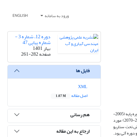
ورود به سامانه
ENGLISH
دوره 12، شماره 3 -
شماره پیاپی 47
بهار 1401
صفحه
261-282
فایل ها
XML
اصل مقاله
1.07 M
در این مطالعه با هدف پیش­بینی اثر تغییر اقلیم بر متغیرهای هیدرواقلیمی، حوضه سد کمال صالح ابتدا با آزمون­های بررسی روند داده­ها وجود تغییر اقلیم در حوضه در دوره پایه (2005-
هم رسانی
1976) بررسی شد، سپس مدل گردش عمومی CanESM2 تحت سناریوهای RCP2.6، RCP4.5 و RCP8.5 و در سه بازه زمانی (2039-2010)، (2069-2040) و (2099-2070) مورد
بین 3/1 تا 7/5 درجه سانتی­گراد و کاهش بارش تحت سناریو
ارجاع به این مقاله
R کاهش بارش برای 2039-2010 و افزایش بارش برای دو دوره آتی بود.