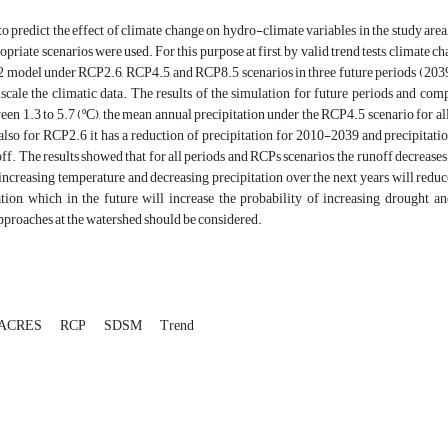
, to predict the effect of climate change on hydro-climate variables in the study a
opriate scenarios were used. For this purpose at first, by valid trend tests, climate
model under RCP2.6, RCP4.5, and RCP8.5 scenarios in three future periods (20
cale the climatic data. The results of the simulation for future periods and comp
een 1.3 to 5.7 (ºC), the mean annual precipitation under the RCP4.5 scenario for all
 also for RCP2.6 it has a reduction of precipitation for 2010-2039 and precipita
ff. The results showed that for all periods and RCPs scenarios, the runoff decreases
, increasing temperature and decreasing precipitation over the next years will redu
tion, which in the future will increase the probability of increasing drought an
proaches at the watershed should be considered.
ACRES
RCP
SDSM
Trend