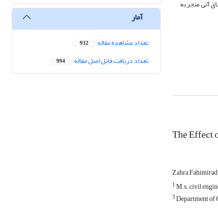
 بارش طی سال­های آتی منجر به
آمار
تعداد مشاهده مقاله
932
تعداد دریافت فایل اصل مقاله
994
The Effect 
Zahra Fahimira
1
M.s. civil engin
3
Department of Ci