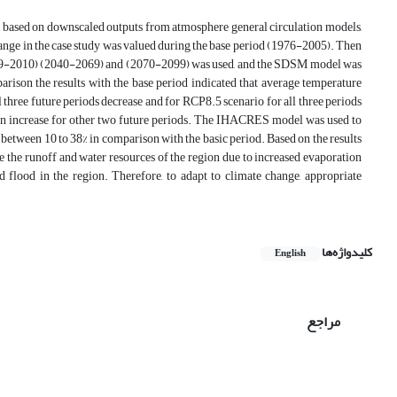
rea, based on downscaled outputs from atmosphere general circulation models,
 change in the case study was valued during the base period (1976-2005). Then
39-2010) (2040-2069) and (2070-2099) was used, and the SDSM model was
arison the results with the base period indicated that average temperature
 three future periods decrease and for RCP8.5 scenario for all three periods
tion increase for other two future periods. The IHACRES model was used to
 between 10 to 38% in comparison with the basic period. Based on the results
ce the runoff and water resources of the region due to increased evaporation
d flood in the region. Therefore, to adapt to climate change, appropriate
کلیدواژه‌ها
English
مراجع