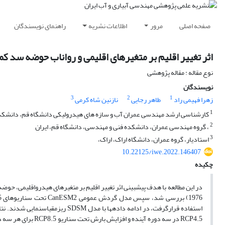
صفحه اصلی
مرور
اطلاعات نشریه
راهنمای نویسندگان
اثر تغییر اقلیم بر متغیرهای اقلیمی و رواناب حوضه سد ک
نوع مقاله : مقاله پژوهشی
نویسندگان
3
2
1
زهرا فهیمی راد
طاهر رجایی
نازنین شاه کرمی
1
کارشناسی ارشد مهندسی عمران آب و سازه های هیدرولیکی دانشگاه قم، دانشکد
2
، گروه مهندسی عمران، دانشکده فنی و مهندسی، دانشگاه قم، ایران
3
استادیار، گروه عمران، دانشگاه اراک، اراک،
10.22125/iwe.2022.146407
چکیده