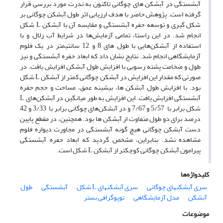
آبشستگی در آبشکن های چوگانی تاکنون به ندرت مورد بررسی قرار
گرفته است. پژوهش حاضر با هدف ارزیابی اثر طول آبشکن چوگانی بر
شکل گیری و توسعه حفره آبشستگی و مقایسه آن با آبشکن L شکل
انجام شد. در این راستا، تمامی آزمایش‌ها در شرایط آب زلال و با
استفاده از آبشکن‌هایی با طول های 8 و 12 سانتیمتر در یک فلوم
آزمایشگاهی انجام شد. نتایج نشان داد که ابعاد حفره آبشستگی و نیز
طول و ضخامت پشته رسوبی با افزایش طول آبشکن‌ افزایش یافت. در
صورتی که مقدار این افزایش در آبشکن چوگانی کمتر از آبشکن L شکل
بود. با افزایش طول آبشکن ها، بیشینه عمق، مساحت و حجم حفره
آبشستگی افزایش یافت. این افزایش به طور میانگین در آبشکن‌های L
شکل برابر با 5/57 و 7/67 و در آبشکن‌های چوگانی برابر با 3/33 و 42
درصد برای دو طول متفاوت از آبشکن ها بود. همچنین، در مقطع پایین
دست آبشکن چوگانی هیچ گونه آبشستگی در مجاورت دیواره فلوم
مشاهده نشد. بنابراین، مشخص گردید که ابعاد حفره آبشستگی
پیرامون آبشکن چوگانی کوچکتر از آبشکن L شکل است.
کلیدواژه‌ها
سری آبشکنهای چوگانی
سری آبشکنهای L شکل
آبشستگی
طول
آبشکن
مدل آزمایشگاهی
توپوگرافی بستر
موضوعات