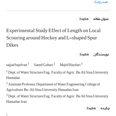
هیدرولیک
عنوان مقاله
English
Experimental Study Effect of Length on Local
Scouring around Hockey and L-shaped Spur
Dikes
نویسندگان
English
1
2
3
sajjad bajelvan
Saeed Gohari
Majid Haydari
1
Dept. of Water Structure Eng., Faculty of Agric. Bu Ali Sina University,
Hamadan
2
Assistant Professor, Department of Water Engineering, College of
Agriculture, Bu-Ali Sina University, Hamadan, Iran
3
Dept. of Water Structure Eng., Faculty of Agric. Bu Ali Sina University,
Hamadan, Iran
چکیده
English