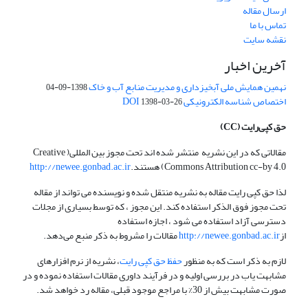
ارسال مقاله
تماس با ما
نقشه سایت
آخرین اخبار
نهمین همایش ملی آبخیزداری و مدیریت منابع آب و خاک
1398-09-04
اختصاص شناسه الکترونیکی DOI
1398-03-26
حق کپی‌رایت
(CC)
مقالاتی که در این نشریه منتشر شده اند تحت مجوز بین المللی( Creative
Commons Attribution cc-by 4.0) هستند.
http://newee.gonbad.ac.ir
لذا حق کپی رایت مقاله به نشریه منتقل شده و نویسنده می تواند از مقاله
تحت مجوز فوق الذکر استفاده کند. این مجوز ، که توسط بسیاری از مجلات
دسترسی آزاد استفاده می شود ، اجازه استفاده
از
http://newee.gonbad.ac.ir
مقالات را مشروط به ذکر منبع می‌دهد.
لازم به ذکر است که به منظور
حفظ حق کپی رایت
، نشریه از نرم افزارهای
مشابهت یاب در بررسی اولیه و در فرآیند داوری مقالات استفاده نموده و در
صورت مشابهت بیش از 30% با مراجع موجود قبلی، مقاله رد خواهد شد.