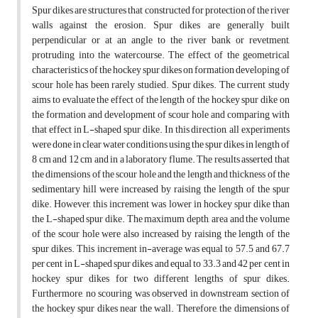
Spur dikes are structures that constructed for protection of the river
walls against the erosion. Spur dikes are generally built
perpendicular or at an angle to the river bank or revetment,
protruding into the watercourse. The effect of the geometrical
characteristics of the hockey spur dikes on formation developing of
scour hole has been rarely studied. Spur dikes. The current study
aims to evaluate the effect of the length of the hockey spur dike on
the formation and development of scour hole and comparing with
that effect in L-shaped spur dike. In this direction, all experiments
were done in clear water conditions using the spur dikes in length of
8 cm and 12 cm and in a laboratory flume. The results asserted that
the dimensions of the scour hole and the length and thickness of the
sedimentary hill were increased by raising the length of the spur
dike. However, this increment was lower in hockey spur dike than
the L-shaped spur dike. The maximum depth, area and the volume
of the scour hole were also increased by raising the length of the
spur dikes. This increment in-average was equal to 57.5 and 67.7
per cent in L-shaped spur dikes and equal to 33.3 and 42 per cent in
hockey spur dikes for two different lengths of spur dikes.
Furthermore, no scouring was observed in downstream section of
the hockey spur dikes near the wall. Therefore, the dimensions of