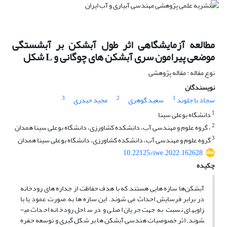
مطالعه آزمایشگاهی اثر طول آبشکن بر آبشستگی
موضعی پیرامون سری آبشکن های چوگانی و L شکل
نوع مقاله : مقاله پژوهشی
نویسندگان
3
2
1
سجاد با جلوند
سعید گوهری
مجید حیدری
1
دانشگاه بوعلی سینا
2
، گروه علوم و مهندسی آب، دانشکده کشاورزی، دانشگاه بوعلی سینا همدان
3
گروه علوم و مهندسی آب، دانشکده کشاورزی، دانشگاه بوعلی سینا همدان
10.22125/iwe.2022.162628
چکیده
آبشکن‌ها سازه هایی هستند که با هدف حفاظت از جداره های رودخانه
در برابر فرسایش احداث می شوند. این سازه ها به صورت عمود یا با
زاویه­ای نسبت به جهت جریان اصلی و در ساحل رودخانه احداث می­
شوند. اثر خصوصیات هندسی آبشکن ها بر شکل گیری و توسعه حفره