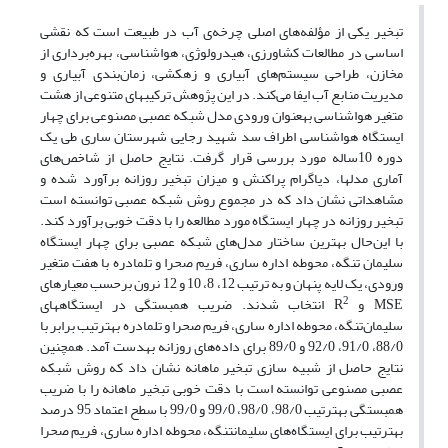
تبخیر یکی از مؤلفه‌های اصلی چرخه‌ی آب در طبیعت است که نقشی
اساسی در مطالعات کشاورزی، هیدرولوژی، هواشناسی، بهره‌برداری از
مخازن، طراحی سیستم‌های آبیاری و زهکشی، زمان‌بندی آبیاری و
مدیریت منابع آب ایفا می‌کند. در این پژوهش ترکیب‏های متنوعی از هشت
متغیر هواشناسی به‏عنوان ورودی مدل شبکه عصبی مصنوعی برای چهار
ایستگاه هواشناسی اطراف سد شهید رجایی شهرستان ساری طی یک
دوره 10ساله مورد بررسی قرار گرفت. نتایج حاصل از شاخص‌های
آماری مدل­ها، دیاگرام پراکنش و میزان تبخیر روزانه برآورد شده و
مشاهداتی نشان داد که در مجموع روش شبکه عصبی توانسته است
تبخیر روزانه در چهار ایستگاه مورد مطالعه را با دقت خوبی برآورد کند.
با این‌حال بهترین ساختار مدل‌های شبکه عصبی برای چهار ایستگاه
سلیمان تنگه، محوطه اداره ساری، فریم صحرا و تلمادره با هفت متغیر
ورودی، یک لایه پنهان و به ترتیب 12، 8، 10 و 12 نرون برحسب معیارهای
2
MSE و R
انتخاب شدند. ضریب همبستگی در ایستگاه­های
سلیمان‌تنگه، محوطه اداره ساری، فریم صحرا و تلمادره به­ترتیب برابر با
88/0، 91/0، 92/0 و 89/0 برای داده‌های روزانه به‏دست آمد. همچنین
نتایج حاصل از شبیه سازی تبخیر ماهانه نشان داد که روش شبکه
عصبی مصنوعی توانسته است با دقت خوبی تبخیر ماهانه را با ضریب
همبستگی به­ترتیب 98/0، 98/0، 99/0 و 99/0 با سطح اعتماد 95 درصد
به­ترتیب برای ایستگاه‌های سلیمان‏تنگه، محوطه اداره ساری، فریم صحرا