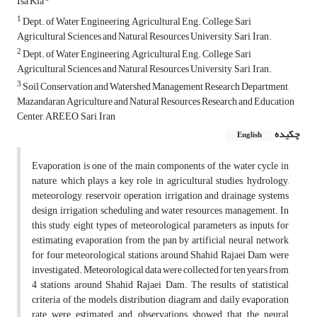
Isa Kia
1
Dept. of Water Engineering, Agricultural Eng. College, Sari
Agricultural Sciences and Natural Resources University, Sari, Iran.
2
Dept. of Water Engineering, Agricultural Eng. College, Sari
Agricultural Sciences and Natural Resources University, Sari, Iran.
3
Soil Conservation and Watershed Management Research Department,
Mazandaran Agriculture and Natural Resources Research and Education
Center, AREEO, Sari, Iran
چکیده
English
Evaporation is one of the main components of the water cycle in
nature, which plays a key role in agricultural studies, hydrology,
meteorology, reservoir operation, irrigation and drainage systems
design, irrigation scheduling and water resources management. In
this study, eight types of meteorological parameters as inputs for
estimating evaporation from the pan by artificial neural network
for four meteorological stations around Shahid Rajaei Dam were
investigated. Meteorological data were collected for ten years from
4 stations around Shahid Rajaei Dam. The results of statistical
criteria of the models, distribution diagram and daily evaporation
rate were estimated and observations showed that the neural