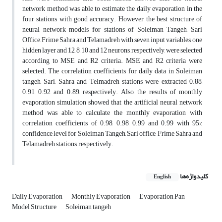
network method was able to estimate the daily evaporation in the
four stations with good accuracy. However, the best structure of
neural network models for stations of Soleiman Tangeh, Sari
Office, Frime Sahra and Telamadreh with seven input variables, one
hidden layer and 12, 8, 10 and 12 neurons, respectively, were selected
according to MSE and R2 criteria. MSE and R2 criteria were
selected. The correlation coefficients for daily data in Soleiman
tangeh, Sari, Sahra and Telmadreh stations were extracted 0.88,
0.91, 0.92 and 0.89, respectively. Also, the results of monthly
evaporation simulation showed that the artificial neural network
method was able to calculate the monthly evaporation with
correlation coefficients of 0.98, 0.98, 0.99 and 0.99 with 95%
confidence level for Soleiman Tangeh, Sari office, Frime Sahra and
Telamadreh stations, respectively.
کلیدواژه‌ها
English
Daily Evaporation
Monthly Evaporation
Evaporation Pan
Model Structure
Soleiman tangeh