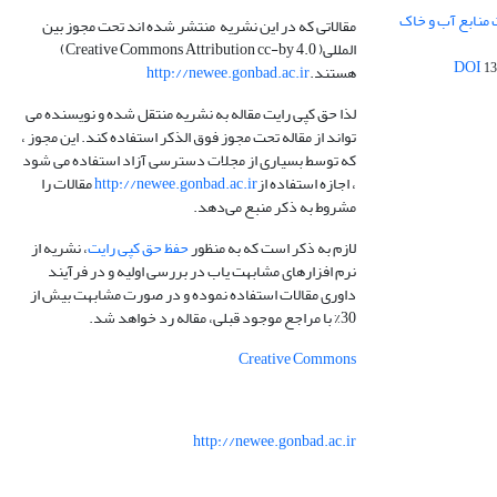
 منابع آب و خاک
مقالاتی که در این نشریه منتشر شده اند تحت مجوز بین
المللی( Creative Commons Attribution cc-by 4.0)
13
هستند.
http://newee.gonbad.ac.ir
لذا حق کپی رایت مقاله به نشریه منتقل شده و نویسنده می
تواند از مقاله تحت مجوز فوق الذکر استفاده کند. این مجوز ،
که توسط بسیاری از مجلات دسترسی آزاد استفاده می شود
، اجازه استفاده از
http://newee.gonbad.ac.ir
مقالات را
مشروط به ذکر منبع می‌دهد.
لازم به ذکر است که به منظور
حفظ حق کپی رایت
، نشریه از
نرم افزارهای مشابهت یاب در بررسی اولیه و در فرآیند
داوری مقالات استفاده نموده و در صورت مشابهت بیش از
30% با مراجع موجود قبلی، مقاله رد خواهد شد.
Creative Commons
http://newee.gonbad.ac.ir