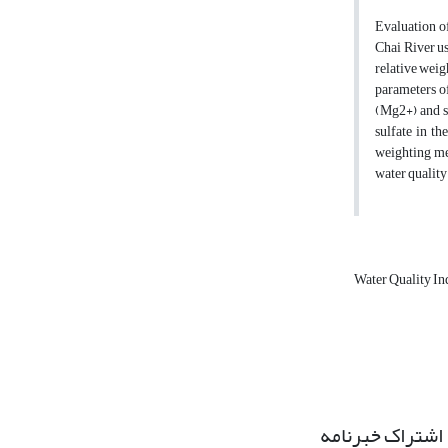
Evaluation of
Chai River u
relative weig
parameters of
(Mg2+) and s
sulfate in t
weighting me
water quality
Water Quality I
اشتراک خبرنامه