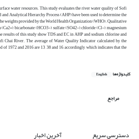
rface water resources. This study evaluates the river water quality of Sofi
 and Analytical Hierarchy Process (AHP) have been used to determine the
 the weights provided by the World Health Organization (WHO). Qualitative
um (Ca2+), bicarbonate (HCO3-), sulfate (SO42-), chloride (Cl-), magnesium
he results of this study show TDS and EC in AHP and sodium, chlorine and
ufi Chai River. The average of Water Quality Indicator calculated by the
of 1972 and 2016 are 13, 38 and 16, accordingly, which indicates that the
کلیدواژه‌ها
English
مراجع
دسترسی سریع
آخرین اخبار