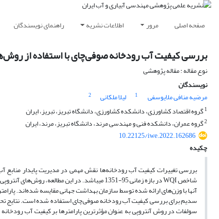
صفحه اصلی
مرور
اطلاعات نشریه
راهنمای نویسندگان
بررسی کیفیت آب رودخانه صوفی‌چای با استفاده از روش‌های 
نوع مقاله : مقاله پژوهشی
نویسندگان
2
1
مرضیه منافی ملایوسفی
لیلا ملکانی
1
گروه اقتصاد کشاورزی، دانشکده کشاورزی، دانشگاه تبریز، تبریز، ایران
2
گروه عمران، دانشکده فنی و مهندسی مرند، دانشگاه تبریز، مرند، ایران
10.22125/iwe.2022.162686
چکیده
بررسی تغییرات کیفیت آب رودخانه‌ها نقش مهمی در مدیریت پایدار منابع آب 
شاخص WQI در بازه زمانی 95-1351 می­باشد. در این
آنها با وزن‌های ارائه شده توسط سازمان بهداشت جهانی مقایسه شده‌اند. پارامت
سدیم برای بررسی کیفیت آب رودخانه صوفی‌چای استفاده شده است. نتایج تحقی
سولفات در روش آنتروپی به عنوان مؤثرترین پارامترها بر کیفیت آب رودخانه 