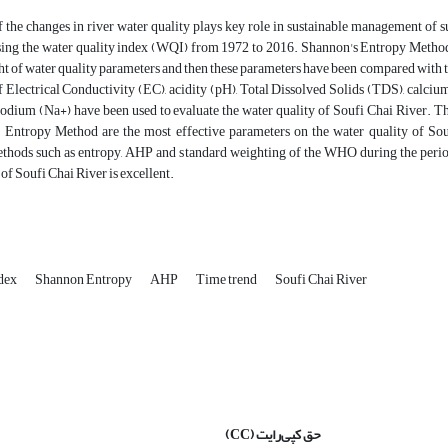
 the changes in river water quality plays key role in sustainable management of su
sing the water quality index (WQI) from 1972 to 2016. Shannon's Entropy Method
ht of water quality parameters and then these parameters have been compared with
 Electrical Conductivity (EC), acidity (pH), Total Dissolved Solids (TDS), calci
odium (Na+) have been used to evaluate the water quality of Soufi Chai River. T
he Entropy Method are the most effective parameters on the water quality of So
thods such as entropy, AHP and standard weighting of the WHO during the period 
 of Soufi Chai River is excellent.
ndex
Shannon Entropy
AHP
Time trend
Soufi Chai River
حق کپی‌رایت
(CC)