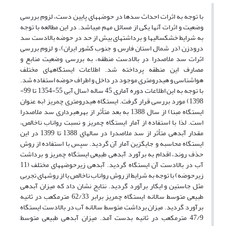
با توجه به اثرات احداث سدها در حوضه­های پایین دست، لزوم بررسی
وضعیت و اثرات آنها یکی از مسائل مهم می­باشد. در این مطالعه با توجه
به شرایط خشکسالی­ها و برداشت­های بیش از حد در حوضه بالادست سد
درودزن (در شمال استان فارس و جنوب کشور ایران)، و لزوم بررسی
اثرات سد ملاصدرا در بالادست منطقه، به بررسی وضعیت منابع و
مصارف این منطقه پرداخته شد. اطلاعات ایستگاه­های مختلف
هواشناسی و هیدرومتری موجود در داخل و اطراف حوضه استفاده شد.
با توجه به این اطلاعات دوره آماری 45 ساله (سال آبی 55-1354 تا 99-
1398) مورد بررسی قرار گرفت. ایستگاه هیدرومتری چمریز (به عنوان
ایستگاه مبنا) از سال 1388 به بعد متأثر از بهره­برداری سد ملاصدرا
است. لذا با استفاده از آمار ایستگاه چمریز و نسبت رواناب ناخالص،
مقدار آبدهی متأثر از سد ملاصدرا در سال­های 1388 تا 1399 در این
ایستگاه محاسبه و جایگزین آمار آن گردید. سپس با استفاده از روش
حذف روند، اقدام به برآورد آبدهی طبیعی ایستگاه چمریز و برداشت
آب در بالادست آن ایستگاه گردید. آبدهی زیرحوضه­های مختلف (11
زیرحوضه) با توجه به شرایط از روش­ رواناب ناخالص یا از روش­های تجربی
مثل جاستین و ایکار برآورد گردید. نتایج نشان داد که میزان آبدهی
طبیعی متوسط سالانه ایستگاه چمریز برابر 62/33 مترمکعب در ثانیه
برآورد گردید. میزان برداشت متوسط سالانه آب در بالادست ایستگاه
47/9 مترمکعب در ثانیه بدست آمد. میزان آبدهی طبیعی متوسط