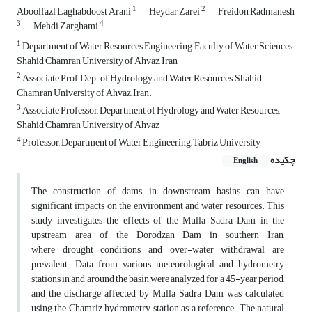
1
2
Aboolfazl Laghabdoost Arani
Heydar Zarei
Freidon Radmanesh
3
4
Mehdi Zarghami
1
Department of Water Resources Engineering, Faculty of Water Sciences,
Shahid Chamran University of Ahvaz, Iran
2
Associate Prof, Dep. of Hydrology and Water Resources, Shahid
Chamran University of Ahvaz, Iran.
3
Associate Professor, Department of Hydrology and Water Resources,
Shahid Chamran University of Ahvaz
4
Professor, Department of Water Engineering, Tabriz University
چکیده
English
The construction of dams in downstream basins can have
significant impacts on the environment and water resources. This
study investigates the effects of the Mulla Sadra Dam in the
upstream area of the Dorodzan Dam in southern Iran,
where drought conditions and over-water withdrawal are
prevalent. Data from various meteorological and hydrometry
stations in and around the basin were analyzed for a 45-year period,
and the discharge affected by Mulla Sadra Dam was calculated
using the Chamriz hydrometry station as a reference. The natural