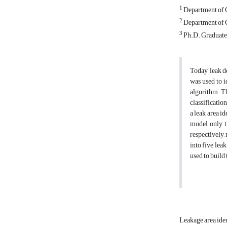
1
Department of C
2
Department of C
3
Ph.D. Graduate,
Today, leak d
was used to i
algorithm. Th
classificatio
a leak area i
model, only t
respectively,
into five lea
used to build
Leakage area ide