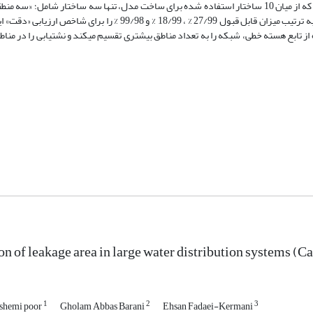
احتمالی نشت با نمونه­های میدانی مشاهده شده، اعمال شد. نتایج نشان می­دهد که از میان 10 ساختار استفاده شده برای ساخت مدل، تنها سه ساختار 
پایه شعاعی»، «سه منطقه و تابع هسته خطی» و «پنج منطقه و تابع هسته خطی»، به ترتیب میزان قابل قبول 27/99 % ، 18/99 % و 
ز تابع هسته خطی، شبکه را به تعداد مناطق بیشتری تقسیم می­کند و نشت­یابی را در من
ion of leakage area in large water distribution systems (
1
2
3
ashemi poor
Gholam Abbas Barani
Ehsan Fadaei-Kermani