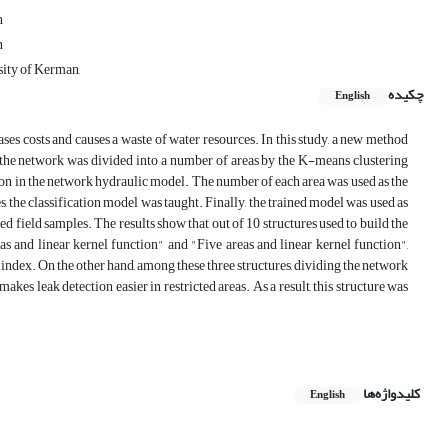
n
n
sity of Kerman,
چکیده
English
ases costs and causes a waste of water resources. In this study, a new method
st, the network was divided into a number of areas by the K-means clustering
on in the network hydraulic model. The number of each area was used as the
, the classification model was taught. Finally, the trained model was used as
d field samples. The results show that out of 10 structures used to build the
eas and linear kernel function" and "Five areas and linear kernel function",
index. On the other hand, among these three structures, dividing the network
akes leak detection easier in restricted areas. As a result, this structure was
کلیدواژه‌ها
English