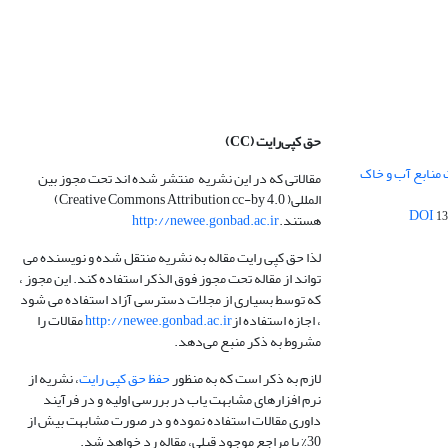
حق کپی‌رایت
(CC)
 منابع آب و خاک
مقالاتی که در این نشریه منتشر شده اند تحت مجوز بین
المللی( Creative Commons Attribution cc-by 4.0)
13
هستند.
http://newee.gonbad.ac.ir
لذا حق کپی رایت مقاله به نشریه منتقل شده و نویسنده می
تواند از مقاله تحت مجوز فوق الذکر استفاده کند. این مجوز ،
که توسط بسیاری از مجلات دسترسی آزاد استفاده می شود
، اجازه استفاده از
http://newee.gonbad.ac.ir
مقالات را
مشروط به ذکر منبع می‌دهد.
لازم به ذکر است که به منظور
حفظ حق کپی رایت
، نشریه از
نرم افزارهای مشابهت یاب در بررسی اولیه و در فرآیند
داوری مقالات استفاده نموده و در صورت مشابهت بیش از
30% با مراجع موجود قبلی، مقاله رد خواهد شد.