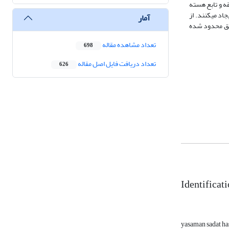
شامل؛ «سه منطقه و تابع هسته
99/98 % را برای شاخص ارزیابی «دقت» ایجاد می­کنند. از
آمار
اطق محدود شده
تعداد مشاهده مقاله
698
تعداد دریافت فایل اصل مقاله
626
Identificat
yasaman sadat h