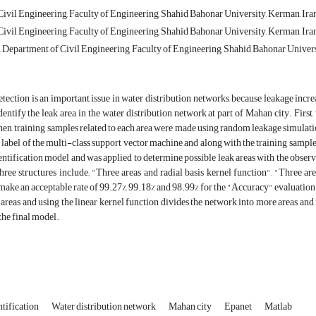
ivil Engineering, Faculty of Engineering, Shahid Bahonar University, Kerman, Ira
ivil Engineering, Faculty of Engineering, Shahid Bahonar University, Kerman, Ira
 Department of Civil Engineering, Faculty of Engineering, Shahid Bahonar Univer
etection is an important issue in water distribution networks, because leakage incre
dentify the leak area in the water distribution network at part of Mahan city. Fir
en, training samples related to each area were made using random leakage simulati
n label of the multi-class support vector machine and along with the training samples
dentification model and was applied to determine possible leak areas with the observe
hree structures include; "Three areas and radial basis kernel function", "Three ar
 make an acceptable rate of 99.27%, 99.18% and 98.99% for the "Accuracy" evaluation 
k areas and using the linear kernel function divides the network into more areas and m
 the final model.
ntification
Water distribution network
Mahan city
Epanet
Matlab