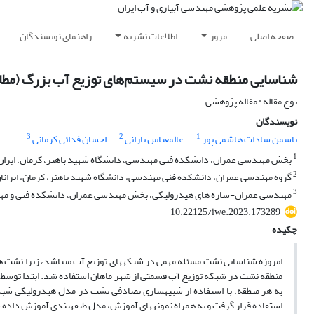
صفحه اصلی
مرور
اطلاعات نشریه
راهنمای نویسندگان
شناسایی منطقه نشت در سیستم‌های توزیع آب بزرگ (مطال
نوع مقاله : مقاله پژوهشی
نویسندگان
3
2
1
یاسمن سادات هاشمی پور
غالمعباس بارانی
احسان فدائی کرمانی
1
بخش مهندسی عمران، دانشکده فنی مهندسی، دانشگاه شهید باهنر، کرمان، ایران
2
گروه مهندسی عمران، دانشکده فنی مهندسی، دانشگاه شهید باهنر، کرمان، ایرانا
3
مهندسی عمران-سازه های هیدرولیکی، بخش مهندسی عمران، دانشکده فنی و مه
10.22125/iwe.2023.173289
چکیده
امروزه شناسایی نشت مسئله مهمی در شبکه­های توزیع آب می­باشد، زیرا نشت هزی
به هر منطقه، با استفاده از شبیه­سازی تصادفی نشت در مدل هیدرولیکی شب
استفاده قرار گرفت و به همراه نمونه­های آموزش، مدل طبقه­بندی آموزش داده