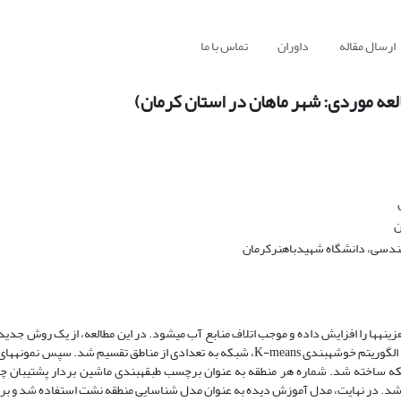
ارسال مقاله
داوران
تماس با ما
عه موردی: شهر ماهان در استان کرمان)
ن
ندسی، دانشگاه شهیدباهنرکرمان
نه­ها را افزایش داده و موجب اتلاف منابع آب می­شود. در این مطالعه، از یک روش جدید
منطقه نشت در شبکه توزیع آب قسمتی از شهر ماهان استفاده شد. ابتدا توسط الگوریتم خوشه­بندی K-means، شبکه به تعدادی از مناطق تق
که ساخته شد. شماره هر منطقه به عنوان برچسب طبقه­بندی ماشین بردار پشتیبان چ
 شد. در نهایت، مدل آموزش دیده به عنوان مدل شناسایی منطقه نشت استفاده شد و برا