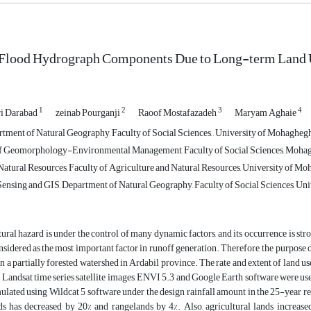
 Flood Hydrograph Components Due to Long-term Land 
1
2
3
4
ri Darabad
zeinab Pourganji
Raoof Mostafazadeh
Maryam Aghaie
tment of Natural Geography, Faculty of Social Sciences, , University of Mohaghegh 
 Geomorphology-Environmental Management, Faculty of Social Sciences, Mohaghe
atural Resources, Faculty of Agriculture and Natural Resources, University of M
nsing and GIS, Department of Natural Geography, Faculty of Social Sciences, Univ
tural hazard is under the control of many dynamic factors, and its occurrence is str
nsidered as the most important factor in runoff generation. Therefore, the purpose o
 a partially forested watershed in Ardabil province. The rate and extent of land us
, Landsat time series satellite images, ENVI 5.3 and Google Earth software were use
ulated using Wildcat 5 software under the design rainfall amount in the 25-year re
nds has decreased by 20% and rangelands by 4%. Also, agricultural lands increase