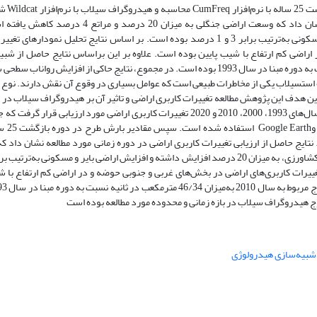
محاسبه 
نتایج حاصل از ارزیابی تغییرات کاربری اراضی در دوره زمانی مورد مطالعه نشان داد که وسعت اراضی ج
اراضی‌کشاورزی، به میزان 20 درصد افزایش داشته و افزایش اراضی بایر و مسکونی به‌ترتیب برابر 3 و 1 درصد بوده است. بر اساس نتایج تحل
راضی کم ارتفاع با شیب پایین بوده است. علاوه بر این براساس نتایج حاصل از شبی
بیش‌ترین دبی اوج مربوط به سال 2010 به‌میزان 46/34 مترمکعب در ثانیه نسبت به دوره مبنا در سال 1993 بوده است. در مجموع، نتایج حاکی از
ده استسیلاب یکی از مخاطرات طبیعی است که عوامل بسیاری در وقوع آن نقش دارند. نوع ک
راین هدف این پژوهش مطالعه تغییرات کاربری اراضی و تاثیر آن بر هیدروگراف سیلاب در 
از منطقه جنگلی فندقلو در استان اردبیل است. در این راستا در فاصله زمانی سال‌های 1993، 2000، 2010 و 2020 تغییرات کاربری اراضی مور
کاربری اراضی از تص
اب با نرم‌افزار Wildcat شبیه‌سازی شد. نتایج حاصل از ارزیابی تغییرات کاربری اراضی در دوره زمانی مورد مطالعه نشا
غییرات کاربری‌های اراضی در بخش‌های غربی و جنوبی حوضه و در اراضی کم ارتفاع با ش
وج هیدروگراف سیلاب در بازه زمانی و محدوده مورد مطالعه بوده است
شبیه‌سازی هیدرولوژی