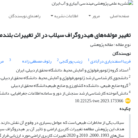
صفحه اصلی
مرور
اطلاعات نشریه
راهنمای نویسندگان
تغییر مولفه‌های هیدروگراف سیلاب در اثر تغییرات بلندم
نوع مقاله : مقاله پژوهشی
نویسندگان
3
2
1
فریبا اسفندیاری‌ درآبادی
زینب پورگنجی
رئوف مصطفی زاده
مری
1
استاد گروه ژئومورفولوژی و آمایش محیط، دانشگاه محقق اردبیلی، ایران
2
دانشجوی کارشناسی ارشد ژئومورفولوژی و آمایش محیط، دانشگاه محقق اردبیلی، ا
3
گروه منابع طبیعی، دانشکده کشاورزی و منابع طبیعیدانشگاه محقق اردبیلی
4
دانش‌آموخته کارشناسی ارشد سنجش از دور و سامانه اطلاعات جغرافیایی، دانشگاه
10.22125/iwe.2023.173366
چکیده
سیلاب یکی از مخاطرات طبیعی است که عوامل بسیاری در وقوع آن نقش دارند. نوع
هدف این پژوهش مطالعه تغییرات کاربری اراضی و تاثیر آن بر هیدروگراف سیل