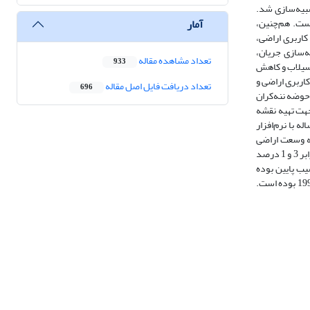
و هیدروگراف سیلاب با نرم‌افزار Wildcat شبیه‌سازی شد.
آمار
نگلی به میزان 20 درصد و مراتع 4 درصد کاهش یافته است. هم‌چنین،
یل نمودارهای تغییر کاربری اراضی،
ه‌سازی جریان،
تعداد مشاهده مقاله
933
 افزایش رواناب سطحی سیلاب و کاهش
اربری اراضی و
تعداد دریافت فایل اصل مقاله
696
حوضه ننه‌کران
د ارزیابی قرار گرفت که جهت تهیه نقشه
اویر ماهواره‌ای سری زمانی لندست و نرم‌افزارهای ENVI وGoogle Earth استفاده شده است. سپس مقادیر بارش طرح در دوره بازگشت 25 ساله با نرم‌افزار
ن داد که وسعت اراضی
جنگلی به میزان 20 درصد و مراتع 4 درصد کاهش یافته است. هم‌چنین، اراضی‌کشاورزی، به میزان 20 درصد افزایش داشته و افزایش اراضی بایر و مسکونی به‌ترتیب برابر 3 و 1 درصد
یب پایین بوده
است. علاوه بر این براساس نتایج حاصل از شبیه‌سازی جریان، بیش‌ترین دبی اوج مربوط به سال 2010 به‌میزان 46/34 مترمکعب در ثانیه نسبت به دوره مبنا در سال 1993 بوده است.