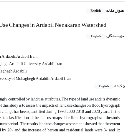
عنوان مقاله
English
Use Changes in Ardabil Nenakaran Watershed
نویسندگان
English
Ardabili, Ardabil, Iran.
gh Ardabili University, Ardabil, Iran
ohaghegh Ardabili
ersity of Mohaghegh Ardabili, Ardabil, Iran
چکیده
English
ongly controlled by land use attributes. The type of land use and its dynamic
f this study is to assess the impacts of land use changes on flood hydrograph
e change has been quantified during 1993, 2000, 2010, and 2020 years. In the
d to classification of the land use maps. The flood hydrographs of the study
turn period. The results land use changes assessment showed that the extent
d by 20% and the increase of barren and residential lands were 3% and 1%,