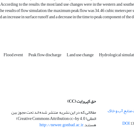
 According to the results, the most land use changes were in the western and souther
the results of flow simulation, the maximum peak flow was 34.46 cubic meters per s
d an increase in surface runoff and a decrease in the time to peak component of the 
Flood event
Peak flow discharge
Land use change
Hydrological simula
حق کپی‌رایت
(CC)
 منابع آب و خاک
مقالاتی که در این نشریه منتشر شده اند تحت مجوز بین
المللی( Creative Commons Attribution cc-by 4.0)
13
هستند.
http://newee.gonbad.ac.ir