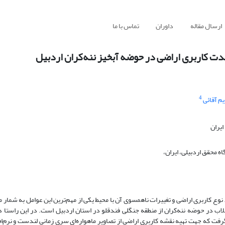
ارسال مقاله
داوران
تماس با ما
دت کاربری اراضی در حوضه آبخیز ننه‌کران اردبیل
4
م آقائی
یران
 محقق اردبیلی، ایران،
 کاربری اراضی و تغییرات ناهمسوی آن با محیط یکی از مهم‌ترین این عوامل به شمار می‌
اب در حوضه ننه‌کران از منطقه جنگلی فندقلو در استان اردبیل است. در این راستا د