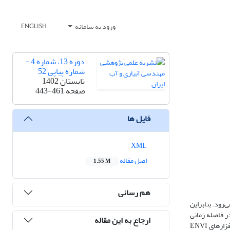
ورود به سامانه
ENGLISH
دوره 13، شماره 4 -
شماره پیاپی 52
تابستان 1402
صفحه
443-461
فایل ها
XML
اصل مقاله
1.55 M
هم رسانی
رود. بنابراین
ر فاصله زمانی
ارجاع به این مقاله
سال‌های 1993، 2000، 2010 و 2020 تغییرات کاربری اراضی مورد ارزیابی قرار گرفت که جهت تهیه نقشه کاربری اراضی از تصاویر ماهواره‌ای سری زمانی لندست و نرم‌افزارهای ENVI