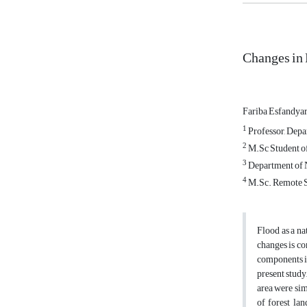
Changes in
Fariba Esfandya
1
Professor, Depar
2
M.Sc Student of
3
Department of N
4
M.Sc. Remote Se
Flood as a na
changes is co
components in
present study
area were sim
of forest la