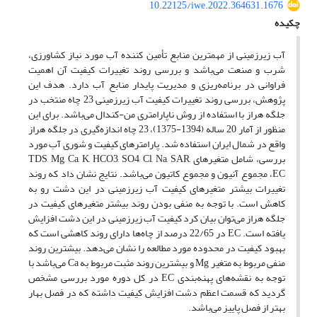
10.22125/iwe.2022.364631.1676
چکیده
آب زیرزمینی از مهمترین منابع تأمین کننده آب مورد نیاز کشاورزی،
شرب و صنعت می‌باشد و بررسی روند تغییرات کیفیت آن اهمیت
فراوانی در برنامه‌ریزی و مدیریت پایدار منابع آب دارد. هدف این
پژوهش‌، بررسی روند تغییرات کیفیت آب زیرزمینی 23 چاه منتخب در
جلگه هراز با استفاده از روش ناپارامتری من-کندال می‌باشد. برای این
منظور از آمار 20 ساله (1394-1375)، 23 چاه اندازه‌گیری در جلگه هراز
واقع در شمال ایران استفاده شد. پارامترهای کیفیت و شوری آب مورد
بررسی، شامل متغیرهای TDS, Mg, Ca, K, HCO3, SO4, Cl, Na, SAR,
EC، مجموع آنیون و مجموع کاتیون می‌باشد. نتایج نشان داد که روند
تغییرات بیشتر متغیرهای کیفیت آب زیرزمینی در این دشت رو به
کاهش است. با توجه به منفی بودن روند بیشتر متغیرهای کیفیت در
جلگه هراز می‌توان بیان کرد کیفیت آب زیرزمینی در این دشت افزایش
یافته است. EC در 22/65 درصد از چاه‌ها دارای روند کاهشی است که
بهبود کیفیت در محدوده مورد مطالعه را نشان می‌دهد. بیشترین روند
منفی مربوط به متغیر Mg و بیشترین روند مثبت مربوط به Ca می‌باشد با
توجه به نقشه‌های پهنه‌بندی EC در کل دوره مورد بررسی مشخص
گردید که قسمت اعظم دشت افزایش کیفیت داشته که در فصل بهار
بهتر از فصل پاییز می‌باشد.