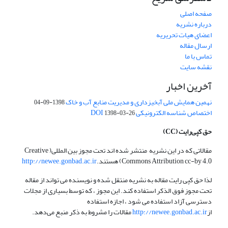
صفحه اصلی
درباره نشریه
اعضای هیات تحریریه
ارسال مقاله
تماس با ما
نقشه سایت
آخرین اخبار
نهمین همایش ملی آبخیزداری و مدیریت منابع آب و خاک
1398-09-04
اختصاص شناسه الکترونیکی DOI
1398-03-26
حق کپی‌رایت
(CC)
مقالاتی که در این نشریه منتشر شده اند تحت مجوز بین المللی( Creative
Commons Attribution cc-by 4.0) هستند.
http://newee.gonbad.ac.ir
لذا حق کپی رایت مقاله به نشریه منتقل شده و نویسنده می تواند از مقاله
تحت مجوز فوق الذکر استفاده کند. این مجوز ، که توسط بسیاری از مجلات
دسترسی آزاد استفاده می شود ، اجازه استفاده
از
http://newee.gonbad.ac.ir
مقالات را مشروط به ذکر منبع می‌دهد.