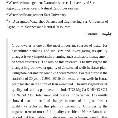
2
Watershed management, Natural resources, University of Sari
Agriculture science and Natural Resources, sari iran
3
Watershed Management, Sari University
4
PhD Graguted, Watershed Science and Engineering, Sari University of
Agricultural Sciences and Natural Resources
چکیده
English
Groundwater is one of the most important sources of water for
agriculture, drinking and industry, and investigating its quality
changes is very important in planning and sustainable management
of water resources. The aim of this research is to investigate the
changes in groundwater quality of 23 selected wells in Haraz plain
using non-parametric Mann-Kendall method. For this purpose, the
statistics of 20 years (1996-2016), 23 measurement wells in Haraz
plain, located in the north of Iran, were used. The investigated water
quality and salinity parameters include TDS, Mg, Ca, K, HCO3, SO4,
Cl, Na, SAR, EC, total anion and total cation variables. The results
showed that the trend of changes in most of the groundwater
quality variables in this plain is decreasing. Considering the
negative trend of most of the quality variables in Haraz plain, it can
be said that the quality of underground water has increased in this