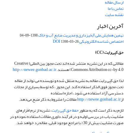
ارسال مقاله
تماس با ما
نقشه سایت
آخرین اخبار
نهمین همایش ملی آبخیزداری و مدیریت منابع آب و خاک
1398-09-04
اختصاص شناسه الکترونیکی DOI
1398-03-26
حق کپی‌رایت
(CC)
مقالاتی که در این نشریه منتشر شده اند تحت مجوز بین المللی( Creative
Commons Attribution cc-by 4.0) هستند.
http://newee.gonbad.ac.ir
لذا حق کپی رایت مقاله به نشریه منتقل شده و نویسنده می تواند از مقاله
تحت مجوز فوق الذکر استفاده کند. این مجوز ، که توسط بسیاری از مجلات
دسترسی آزاد استفاده می شود ، اجازه استفاده
از
http://newee.gonbad.ac.ir
مقالات را مشروط به ذکر منبع می‌دهد.
لازم به ذکر است که به منظور
حفظ حق کپی رایت
، نشریه از نرم افزارهای
مشابهت یاب در بررسی اولیه و در فرآیند داوری مقالات استفاده نموده و در
صورت مشابهت بیش از 30% با مراجع موجود قبلی، مقاله رد خواهد شد.