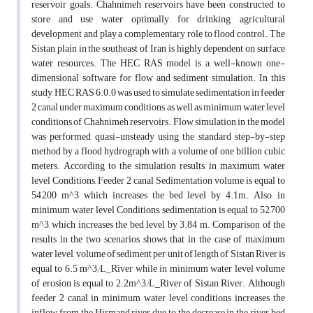
reservoir goals. Chahnimeh reservoirs have been constructed to
store and use water optimally for drinking, agricultural
development and play a complementary role to flood control. The
Sistan plain in the southeast of Iran is highly dependent on surface
water resources. The HEC RAS model is a well-known one-
dimensional software for flow and sediment simulation. In this
study, HEC RAS 6.0.0 was used to simulate sedimentation in feeder
2 canal under maximum conditions as well as minimum water level
conditions of Chahnimeh reservoirs. Flow simulation in the model
was performed quasi-unsteady using the standard step-by-step
method by a flood hydrograph with a volume of one billion cubic
meters. According to the simulation results, in maximum water
level Conditions, Feeder 2 canal Sedimentation volume is equal to
54,200 m^3 which increases the bed level by 4.1m. Also, in
minimum water level Conditions, sedimentation is equal to 52,700
m^3, which increases the bed level by 3.84 m. Comparison of the
results in the two scenarios shows that in the case of maximum
water level, volume of sediment per unit of length of Sistan River is
equal to 6.5 m^3⁄L_River while in minimum water level volume
of erosion is equal to 2.2m^3⁄L_River of Sistan River. Although
feeder 2 canal in minimum water level conditions increases the
inflow from the Hirmand river due to the decrease in the river bed