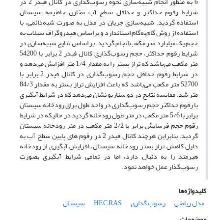
6 به‌ منظور انجام شبیه‌سازی نحوه رسوب‌گذاری در کانال‌ فیدر 2 در
شرایط رقوم حداکثر و حداقل سطح آب مخازن چاه‌نیمه سیستان
استفاده گردید. شبیه‌سازی جریان در مدل به صورت شبه‌دائمی، با
استفاده از روش گام‌به‌گام استاندارد و براساس هیدروگراف سیلاب به
حجم یک میلیارد متر مکعب انجام گردید. بر اساس نتایج شبیه‌سازی در
شرایط رقوم حداکثر، حجم رسوب‌گذاری کانال فیدر 2 برابر با 54200
متر مکعب می‌باشد که تراز بستر را به مقدار 1/4 متر افزایش می‌دهد و
در شرایط رقوم حداقل حجم رسوب‌گذاری در کانال فیدر 2 برابر با
52700 متر مکعب می‌باشد که باعث افزایش تراز بستر به مقدار 84/3
متر شد. مقایسه نتایج در دو سناریو نشان می‌دهد که در شرایط آبگیری
با رقوم حداکثر حجم رسوب‌گذاری در واحد طول برای رودخانه سیستان
برابر با 5/6 متر مکعب در متر طول رودخانه گردید در حالیکه در شرایط
رقوم حجم فرسایش برابر با 2/2 متر مکعب در متر رودخانه سیستان
گردید. بنابراین هرچند کانال فیدر 2 در رقوم های پایین سطح آب به
دلیل کاهش تراز بستر رودخانه سیستان، افزایش آبگیری از رودخانه
هیرمند را به دنبال دارد، اما در تمامی شرایط آبگیری بصورت
رسوب‌گذار عمل خواهد نمود.
کلیدواژه‌ها
مدل ریاضی
رسوب گذاری
HEC RAS
سیستان
موضوعات