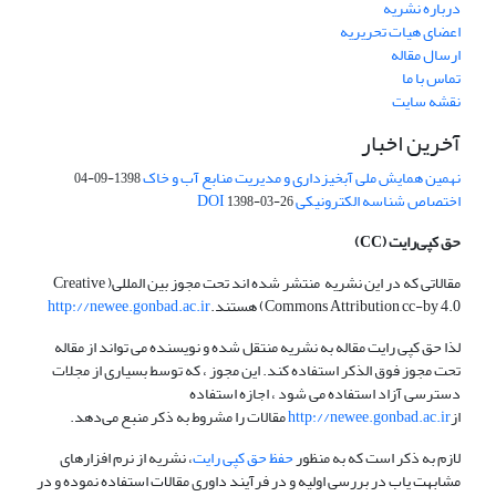
درباره نشریه
اعضای هیات تحریریه
ارسال مقاله
تماس با ما
نقشه سایت
آخرین اخبار
نهمین همایش ملی آبخیزداری و مدیریت منابع آب و خاک
1398-09-04
اختصاص شناسه الکترونیکی DOI
1398-03-26
حق کپی‌رایت
(CC)
مقالاتی که در این نشریه منتشر شده اند تحت مجوز بین المللی( Creative
Commons Attribution cc-by 4.0) هستند.
http://newee.gonbad.ac.ir
لذا حق کپی رایت مقاله به نشریه منتقل شده و نویسنده می تواند از مقاله
تحت مجوز فوق الذکر استفاده کند. این مجوز ، که توسط بسیاری از مجلات
دسترسی آزاد استفاده می شود ، اجازه استفاده
از
http://newee.gonbad.ac.ir
مقالات را مشروط به ذکر منبع می‌دهد.
لازم به ذکر است که به منظور
حفظ حق کپی رایت
، نشریه از نرم افزارهای
مشابهت یاب در بررسی اولیه و در فرآیند داوری مقالات استفاده نموده و در