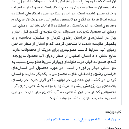
آن است که با وجود پتانسیل افزایش تولید محصولات کشاورزی، به
دلیل فقدان سیستم مدیریتی صحیح، امکان استفاده بهینه از منابع آب
و خاک میسر نشده است. در این راستا بررسی راهکارهای استفاده
بهینه آب از طریق بازنگری در تخصیص منابع آب و مدیریت آن امری لازم
و ضروری است. در این پژوهش، با استفاده از ارزیابی شاخص ردپای آب،
ردپای آب محصولات یونجه، هندوانه، ذرت علوفه‌ای، گندم، کلزا، خیار و
پیاز در استان‌های خراسان رضوی، کرمان و اصفهان، محاسبه و با
یکدیگر مقایسه شدند تا مشخص گردد، کدام استان از منظر شاخص
ردپای آب، شرایط کاشت مطلوب‌تری برای هریک از محصولات دارد.
نتایج نشان داد استان اصفهان از منظر ردپای آب محصولات یونجه،
گندم، هندوانه،خیار، ذرت علوفه‌ای و پیاز از شرایط مطلوب‌تری نسبت به
دو استان دیگر برخوردار است. در مورد محصول کلزا استان‌های
خراسان رضوی و اصفهان تفاوت محسوسی با یکدیگر ندارند و استان
کرمان در کشت این محصول در اولویت آخر قرار دارد. در راستای
یافته‌های این پژوهش پیشنهاد می‌شود با توجه به شاخص ردپای آب،
محصولاتی که از نظر این شاخص به آب کم‌تری نیاز دارند، در این
استان‌ها به ترتیب اولویت کشت و تولید شوند.
کلیدواژه‌ها
بحران آب
شاخص ردپای آب
محصولات زراعی
موضوعات