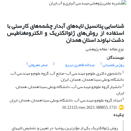
شناسایی پتانسیل لایه‌های آبدار چشمه‌های کارستی با
استفاده از روش‌های ژئوالکتریک و الکترومغناطیس
دشت نهاوند استان همدان
نوع مقاله : مقاله پژوهشی
نویسندگان
3
2
1
روژین فصیحی
عبداله طاهری تیزرو
صفر معروفی
1
دانشجوی دکتری علوم و مهندسی آب-منابع آب، گروه علوم و مهندسی آب،
دانشگاه بوعلی سینا همدان، همدان، ایران
2
دانشیار گروه علوم و مهندسی آب، دانشگاه بوعلی سینا همدان، همدان،
ایران
3
استاد گروه علوم و مهندسی آب، دانشگاه بوعلی سینا همدان، همدان، ایران
10.22125/iwe.2023.388855.1711
چکیده
روش ژئوالکتریک یکی از مؤثرترین روش­ها در تعیین و تشخیص لایه­های