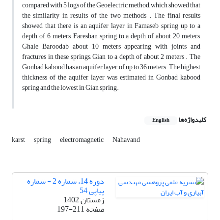
compared with 5 logs of the Geoelectric method, which showed that
the similarity in results of the two methods . The final results
showed that there is an aquifer layer in Famaseb spring up to a
depth of 6 meters, Faresban spring to a depth of about 20 meters,
Ghale Baroodab about 10 meters appearing with joints and
fractures in these springs, Gian to a depth of about 2 meters . The
Gonbad kabood has an aquifer layer of up to 36 meters. The highest
thickness of the aquifer layer was estimated in Gonbad kabood
spring and the lowest in Gian spring.
کلیدواژه‌ها
English
karst
spring
electromagnetic
Nahavand
دوره 14، شماره 2 - شماره
پیاپی 54
زمستان 1402
صفحه
197-211