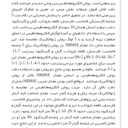
زیرسطحی است. روش الکترومغناطیس نیز روشی جدیدتر می­باشد که با
دقت قابل قبول می­تواند نقش مهمی در تعیین و تفکیک لایه­های
زیرزمینی ایفا نماید. در تحقیق حاضر با پیمایش صحرایی در بالادست 5
چشمه کارستیکی فاماسب، فارسبان، قلعه باروداب، گیان و گنبدکبود
دشت نهاوند استان همدان 10 سونداژ الکترومغناطیسی برداشت شد.
سپس با استفاده از داده­های برآمده لوگ­های الکترومغناطیس در اعماق
متفاوت تهیه گردید و با 5 لوگ روش ژئوالکتریک مقایسه شد، این
مقایسه نشان داد مقدارNRMSE در روش ژئوالکتریک برای 5 چشمه
فاماسب، فارسبان، قلعه باروداب، گیان و گنبدکبود به­ترتیب 11/7،
50/7، 93/44، 99/3 و 99/2 است و در روش الکترومغناطیس مقدار این
ضریب برای چشمه­های مورد بررسی به­ترتیب حدود 4/1، 1/1، 2/1، 5/1
و 3/1 می­باشد. علاوه بر همسو بودن نتایج دو روش مورد استفاده دقت
روش الکترومغناطیس بر اساس مقدار NRMSE بالاتر از روش
ژئوالکتریک می­باشد. درواقع کمتر بودن مقدار ضریب NRMSE نشان از
دقت بالای آن دارد. مزیت روش الکترومغناطیس در مقایسه با
ژئوالکتریک صرف زمان و هزینه کمتر است. مقدار ضخامت لایه آبدار
نتیجه نهایی این پژوهش می­باشد که نشان داد در چشمه­های فاماسب،
فارسبان، قلعه باروداب با درز و شکاف­های موجود در این چشمه، گیان و
گنبدکبود به ترتیب حدود 6، 20، 10، 2 و 36 متر لایه آبدار وجود دارد.
بیشترین مقدار ضخامت لایه آبدار در چشمه گنبدکبود (36 متر) و در
مقابل کمترین در چشمه گیان (2 متر) تخمین زده شد. از این نتایج جهت