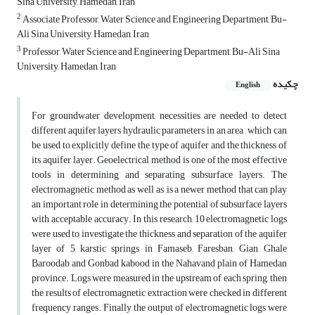
Sina University, Hamedan, Iran
2
Associate Professor, Water Science and Engineering Department, Bu-
Ali Sina University, Hamedan, Iran
3
Professor, Water Science and Engineering Department, Bu-Ali Sina
University, Hamedan, Iran
چکیده
English
For groundwater development, necessities are needed to detect
different aquifer layers hydraulic parameters in an area , which can
be used to explicitly define the type of aquifer and the thickness of
its aquifer layer. Geoelectrical method is one of the most effective
tools in determining and separating subsurface layers. The
electromagnetic method as well as ,is a newer method that can play
an important role in determining the potential of subsurface layers
with acceptable accuracy. In this research, 10 electromagnetic logs
were used to investigate the thickness and separation of the aquifer
layer of 5 karstic springs in Famaseb, Faresban, Gian, Ghale
Baroodab and Gonbad kabood in the Nahavand plain of Hamedan
province. Logs were measured in the upstream of each spring, then
the results of electromagnetic extraction were checked in different
frequency ranges. Finally, the output of electromagnetic logs were