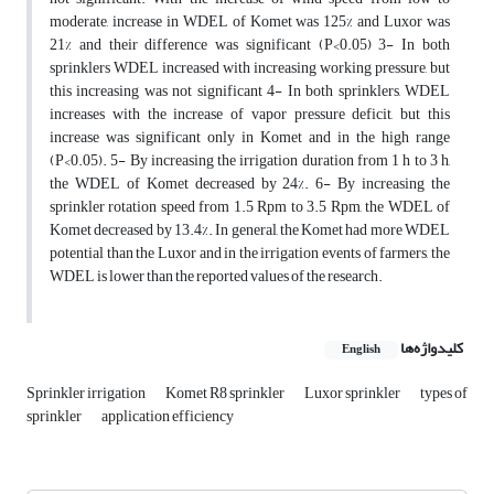
moderate, increase in WDEL of Komet was 125% and Luxor was
21% and their difference was significant (P<0.05) 3- In both
sprinklers WDEL increased with increasing working pressure, but
this increasing was not significant 4- In both sprinklers, WDEL
increases with the increase of vapor pressure deficit, but this
increase was significant only in Komet and in the high range
(P<0.05). 5- By increasing the irrigation duration from 1 h to 3 h,
the WDEL of Komet decreased by 24%. 6- By increasing the
sprinkler rotation speed from 1.5 Rpm to 3.5 Rpm, the WDEL of
Komet decreased by 13.4%. In general, the Komet had more WDEL
potential than the Luxor and in the irrigation events of farmers, the
WDEL is lower than the reported values of the research.
کلیدواژه‌ها
English
Sprinkler irrigation
Komet R8 sprinkler
Luxor sprinkler
types of
sprinkler
application efficiency