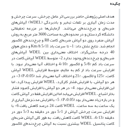
چکیده
هدف اصلی پژوهش حاضر بررسی اثر عامل چرخش، سرعت چرخش و
مدت زمان آبیاری بر تلفات تبخیر و بادبردگی (WDEL) آبپاش‌های
ضربه‌ای و چرخ‌دنده‌ای می‌باشد. آزمایش‌ها در مزرعه تحقیقاتی
دانشگاه کردستان و در محدوده‌ای به مساحت 3600 متر مربع به روش
آبپاش منفرد روی دو آبپاش ضربه‌ای کامت R8 و چرخ‌دنده‌ای لاکسور
انجام شد. نتایج نشان داد: 1- تا سرعت باد Km/h 5/11 و دمای هوای
40 درجه سانتی‌گراد، اختلاف معنی‌داری بین WDEL آبپاش‌های
ضربه‌ای و چرخ‌دنده‌ای وجود ندارد 2- متوسط WDEL آبپاش کامت در
سرعت باد کم %5/8 و لاکسور %4/10 و اختلاف آنها معنی‌دار نبود. با
افزایش سرعت باد از کم به ملایم، متوسط افزایش WDEL آبپاش
کامت، %125 و لاکسور، %21 و اختلاف آنها معنی‌دار شد (P<0.05) 3- در
هر دو آبپاش، با افزایش فشار کارکرد، WDEL افزایش پیدا کرد، اما
این افزایش معنی‌دار نبود. 4- در هر دو آبپاش با افزایش کمبود فشار
بخار اشباع، WDEL افزایش می‌یابد اما این افزایش فقط در آبپاش کامت
و در بازه زیاد معنی‌دار بود (P<0.05). 5- با افزایش مدت‌زمان آبیاری از
یک ساعت به سه ساعت، WDEL کامت 24 درصد کاهش یافت 6- با
افزایش سرعت چرخش آبپاش از 5/1 دور در دقیقه به 5/3 دور در
دقیقه %4/13، WDEL کامت کاهش یافت. به طور کلی آبپاش ضربه‌ای
کامت پتانسیل WDEL بیشتری نسبت به آبپاش چرخ‌دنده‌ای لاکسور