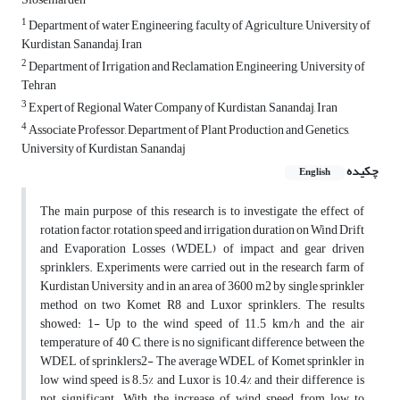
1
Department of water Engineering, faculty of Agriculture, University of
Kurdistan, Sanandaj, Iran
2
Department of Irrigation and Reclamation Engineering, University of
Tehran
3
Expert of Regional Water Company of Kurdistan, Sanandaj, Iran
4
Associate Professor, Department of Plant Production and Genetics,
University of Kurdistan, Sanandaj
چکیده
English
The main purpose of this research is to investigate the effect of
rotation factor, rotation speed and irrigation duration on Wind Drift
and Evaporation Losses (WDEL) of impact and gear driven
sprinklers. Experiments were carried out in the research farm of
Kurdistan University and in an area of 3600 m2 by single sprinkler
method on two Komet R8 and Luxor sprinklers. The results
showed: 1- Up to the wind speed of 11.5 km/h and the air
temperature of 40 °C, there is no significant difference between the
WDEL of sprinklers2- The average WDEL of Komet sprinkler in
low wind speed is 8.5% and Luxor is 10.4% and their difference is
not significant. With the increase of wind speed from low to