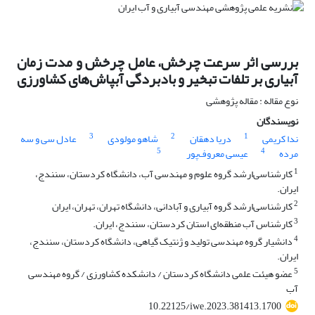
بررسی اثر سرعت چرخش، عامل چرخش و مدت زمان
آبیاری بر تلفات تبخیر و بادبردگی آبپاش‌های کشاورزی
نوع مقاله : مقاله پژوهشی
نویسندگان
3
2
1
ندا کریمی
دریا دهقان
شاهو مولودی
عادل سی و سه
5
4
مرده
عیسی معروف‌پور
1
کارشناسی‌ارشد گروه علوم و مهندسی آب، دانشگاه کردستان، سنندج،
ایران.
2
کارشناسی‌ارشد گروه آبیاری و آبادانی، دانشگاه تهران، تهران، ایران
3
کارشناس آب منطقه‌ای استان کردستان، سنندج، ایران.
4
دانشیار گروه مهندسی تولید و ژنتیک گیاهی، دانشگاه کردستان، سنندج،
ایران.
5
عضو هیئت علمی دانشگاه کردستان / دانشکده کشاورزی / گروه مهندسی
آب
10.22125/iwe.2023.381413.1700