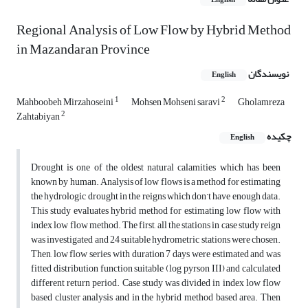
English
Regional Analysis of Low Flow by Hybrid Method
in Mazandaran Province
نویسندگان
English
1
2
Mahboobeh Mirzahoseini
Mohsen Mohseni saravi
Gholamreza
2
Zahtabiyan
چکیده
English
Drought is one of the oldest natural calamities which has been
known by human. Analysis of low flows is a method for estimating
the hydrologic drought in the reigns which don’t have enough data.
This study evaluates hybrid method for estimating low flow with
index low flow method. The first, all the stations in case study reign
was investigated and 24 suitable hydrometric stations were chosen.
Then, low flow series with duration 7 days were estimated and was
fitted distribution function suitable (log pyrson III) and calculated
different return period. Case study was divided in index low flow
based cluster analysis and in the hybrid method based area. Then