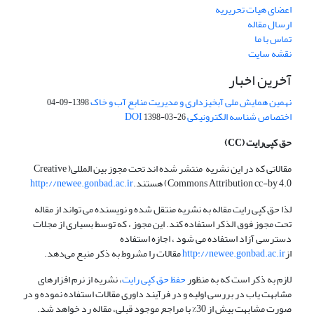
اعضای هیات تحریریه
ارسال مقاله
تماس با ما
نقشه سایت
آخرین اخبار
نهمین همایش ملی آبخیزداری و مدیریت منابع آب و خاک
1398-09-04
اختصاص شناسه الکترونیکی DOI
1398-03-26
حق کپی‌رایت
(CC)
مقالاتی که در این نشریه منتشر شده اند تحت مجوز بین المللی( Creative
Commons Attribution cc-by 4.0) هستند.
http://newee.gonbad.ac.ir
لذا حق کپی رایت مقاله به نشریه منتقل شده و نویسنده می تواند از مقاله
تحت مجوز فوق الذکر استفاده کند. این مجوز ، که توسط بسیاری از مجلات
دسترسی آزاد استفاده می شود ، اجازه استفاده
از
http://newee.gonbad.ac.ir
مقالات را مشروط به ذکر منبع می‌دهد.
لازم به ذکر است که به منظور
حفظ حق کپی رایت
، نشریه از نرم افزارهای
مشابهت یاب در بررسی اولیه و در فرآیند داوری مقالات استفاده نموده و در
صورت مشابهت بیش از 30% با مراجع موجود قبلی، مقاله رد خواهد شد.