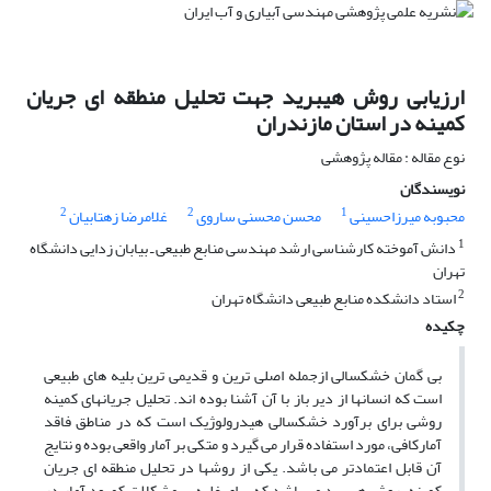
ارزیابی روش هیبرید جهت تحلیل منطقه ای جریان
کمینه در استان مازندران
نوع مقاله : مقاله پژوهشی
نویسندگان
2
2
1
محبوبه میرزاحسینی
محسن محسنی ساروی
غلامرضا زهتابیان
1
دانش آموخته کارشناسی ارشد مهندسی منابع طبیعی ـ بیابان زدایی دانشگاه
تهران
2
استاد دانشکده منابع طبیعی دانشگاه تهران
چکیده
بی گمان خشکسالی ازجمله اصلی ترین و قدیمی ترین بلیه های طبیعی
است که انسانها از دیر باز با آن آشنا بوده اند. تحلیل جریانهای کمینه
روشی برای برآورد خشکسالی هیدرولوژیک است که در مناطق فاقد
آمارکافی، مورد استفاده قرار می گیرد و متکی بر آمار واقعی بوده و نتایج
آن قابل اعتمادتر می باشد. یکی از روشها در تحلیل منطقه ای جریان
کمینه، روش هیبرید می باشد که برای غلبه بر مشکلات کمبود آمار در