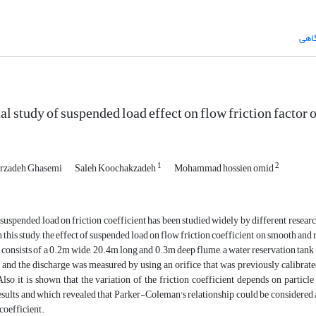
گاهی
l study of suspended load effect on flow friction factor 
1
2
zadeh Ghasemi
Saleh Koochakzadeh
Mohammad hossien omid
 suspended load on friction coefficient has been studied widely by different researc
 In this study, the effect of suspended load on flow friction coefficient on smooth a
y, consists of a 0.2m wide, 20.4m long and 0.3m deep flume, a water reservation ta
y and the discharge was measured by using an orifice that was previously calibrate
Also it is shown that the variation of the friction coefficient depends on parti
esults and which revealed that Parker-Coleman's relationship could be considered 
 coefficient.