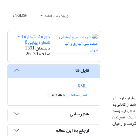
ورود به سامانه
ENGLISH
دوره 2، شماره 4 -
شماره پیاپی 8
تابستان 1391
صفحه
26-39
فایل ها
XML
اصل مقاله
453.46 K
قرار دارد. در
 از کانالی به
 و بده جریان توسط
هم رسانی
ه است. همچنین
گرفت و از میان
ارجاع به این مقاله