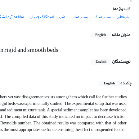
کلیدواژه‌ها
بارمعلق
بستر صاف
بستر صلب
ضریب اصطکاک جریان
مطالعه آزمایش
عنوان مقاله
English
on rigid and smooth beds
نویسندگان
English
چکیده
English
hers, yet vast disagreement exists among them which call for further studies
nd rigid beds was experimentally studied. The experimental setup that was used
nk and sediment mixture tank. A special sediment sampler has been developed
d. The compiled data of this study indicated no impact to decrease friction
cle Reynolds number. The obtained results was compared with that of other
as the most appropriate one for determining the effect of suspended load on