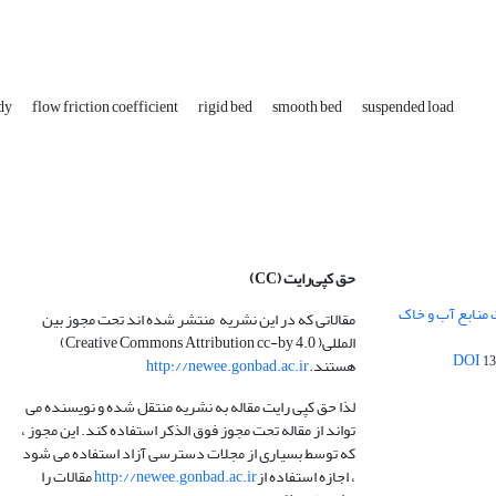
udy
flow friction coefficient
rigid bed
smooth bed
suspended load
حق کپی‌رایت
(CC)
 منابع آب و خاک
مقالاتی که در این نشریه منتشر شده اند تحت مجوز بین
المللی( Creative Commons Attribution cc-by 4.0)
13
هستند.
http://newee.gonbad.ac.ir
لذا حق کپی رایت مقاله به نشریه منتقل شده و نویسنده می
تواند از مقاله تحت مجوز فوق الذکر استفاده کند. این مجوز ،
که توسط بسیاری از مجلات دسترسی آزاد استفاده می شود
، اجازه استفاده از
http://newee.gonbad.ac.ir
مقالات را