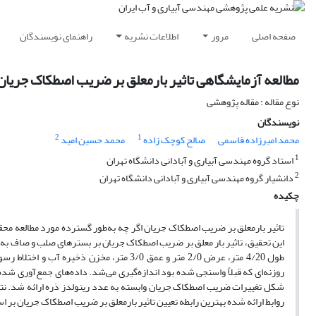
صفحه اصلی
مرور
اطلاعات نشریه
راهنمای نویسندگان
مطالعه آزمایشگاهی تاثیر بارمعلق بر ضریب اصطکاک جریا
نوع مقاله : مقاله پژوهشی
نویسندگان
2
1
محمد امیرزاده قاسمی
صالح کوچک زاده
محمد حسین امید
1
استاد گروه مهندسی آبیاری و آبادانی دانشگاه تهران
2
دانشیار گروه مهندسی آبیاری و آبادانی دانشگاه تهران
چکیده
تاثیر بارمعلق بر ضریب اصطکاک جریان اگر چه به‌طور گسترده مورد مطالعه مح
این تحقیق، تاثیر بار معلق بر ضریب اصطکاک جریان بر بسترهای صلب و صاف به ص
طول 4/20 متر، عرض 2/0 متر و عمق 3/0 متر، 
روزنه‌ای که قبلاً واسنجی شده بود اندازه‌گیری می‌شد. داده‌های جمع‌آوری ش
شکل تغییرات ضریب اصطکاک جریان وابسته به عدد رینولدز ذره ارائه شد. نتایج ب
روابط ارائه شده بهترین رابطه‌ تعیین تاثیر بارمعلق بر ضریب اصطکاک جریان ب