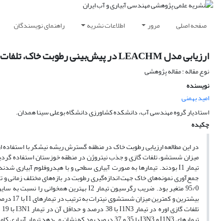
صفحه اصلی
مرور
اطلاعات نشریه
راهنمای نویسندگان
ارزیابی مدل LEACHM در پیش‌بینی رطوبت خاک، تلفات نیترات و میزان جذب آن توسط گیاه نیشکر
نوع مقاله : مقاله پژوهشی
نویسنده
امید بهمنی
استادیار گروه مهندسی آب، دانشکده کشاورزی دانشگاه بوعلی سینا همدان.
چکیده
95/0 متغیر بود. ضریب رگرسیون تیمار I2 به
تیمارهای I1N3 و I3N3 با 35 و 37 درصد بود که نشان می