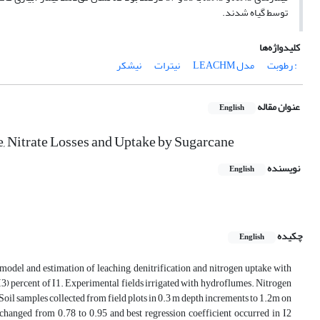
توسط گیاه شدند.
کلیدواژه‌ها
: رطوبت
مدل LEACHM
نیترات
نیشکر
عنوان مقاله
English
, Nitrate Losses and Uptake by Sugarcane
نویسنده
English
چکیده
English
model and estimation of leaching, denitrification and nitrogen uptake with
 (I3) percent of I1. Experimental fields irrigated with hydroflumes. Nitrogen
il samples collected from field plots in 0.3 m depth increments to 1.2m on
hanged from 0.78 to 0.95 and best regression coefficient occurred in I2