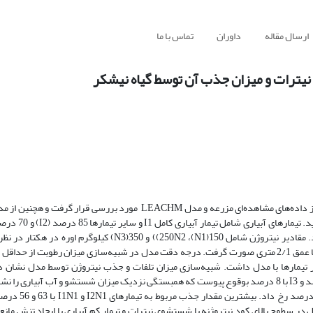
ارسال مقاله
داوران
تماس با ما
در این مطالعه ارزیابی رطوبت خاک در منطقه گسترش ریشه نیشکر با استفاده از داده‌های مشاهده‌ای مزرعه و مدل LEACHM مو
تیمار I1 بودند. تیمارها به صورت آبیاری سطحی و با هیدروفلوم آبیاری شدند. مقادیر نیتروژن شامل 150(N1)، 250N2))
ترین همخوانی را نسبت به سایر تیمارها با مدل داشت. شبیه‌سازی میزان تلفات و جذب نیتروژن توسط مدل نش
بیشترین و کمترین میزان شستشوی نیترات به ترتیب در تیمارهای I1 با 17 درصد و I3 با 8 درصد بوقوع پیوست که همبستگی نزدیک میزان شستشو و آب 
تلفات گازی اوره در تیمار I1N3 با 38 درصد و 
‌دهد تیمار آبیاری کامل در سطوح بالای کود نیتروژنه با شستشوی نیترات و تیمار کم آبیاری با ایجاد تنش 