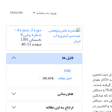
ورود به سامانه
ENGLISH
دوره 2، شماره 4 -
شماره پیاپی 8
تابستان 1391
صفحه
40-51
فایل ها
XML
رد بررسی قرار گرفت و هچنین از مدل جهت تخمین
اصل مقاله
582.42 K
میزان شستشو، تلفات گازی و جذب نیتروژن در منطقه خوزستان استفاده گردید. تیمارهای آبیاری شامل تیمار آبیاری کامل I1 و سایر تیمارها 85 درصد (I2) و 70 درصد ((I3 از مقدار
 و 350(N3) کیلوگرم اوره در هکتار در نظر گرفته شدند.
جمع‌آوری نمونه‌های خاک جهت اندازه‌گیری رطوبت در بازه‌های مختلف زمانی و تا عمق 2/1 متری صورت گرفت. درجه دقت مدل در شبیه‌سازی میزان رطوبت از حداقل 78/0 تا حداکثر
هم رسانی
ان داد که میانگین
آبیاری را نشان داد. حداکثر
حداقل آن در تیمار I3N1 با 19 درصد رخ داد. بیشترین مقدار جذب مربوط به تیمارهای I2N1 و I1N1 با 63 و 56 درصد و کمترین در
ارجاع به این مقاله
مانع جذب نیتروژن