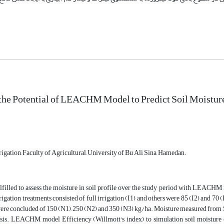
the Potential of LEACHM Model to Predict Soil Moisture
igation, Faculty of Agricultural, University of Bu Ali Sina, Hamedan.
lfilled to assess the moisture in soil profile over the study period with LEACHM 
rigation treatments consisted of full irrigation (I1) and others were 85 (I2) and 70
ere concluded of 150 (N1), 250 (N2) and 350 (N3) kg/ha. Moisture measured from So
asis. LEACHM model Efficiency (Willmott's index) to simulation soil moisture c