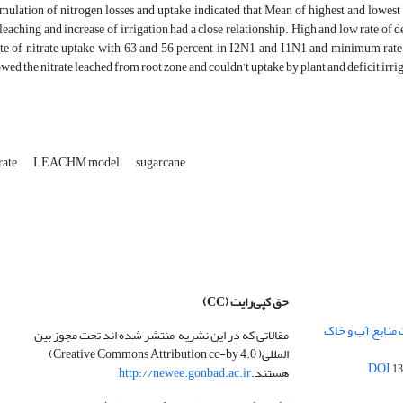
mulation of nitrogen losses and uptake indicated that Mean of highest and lowest 
eaching and increase of irrigation had a close relationship. High and low rate of 
 of nitrate uptake with 63 and 56 percent in I2N1 and I1N1 and minimum rate w
owed the nitrate leached from root zone and couldn’t uptake by plant and deficit irri
rate
LEACHM model
sugarcane
حق کپی‌رایت
(CC)
 منابع آب و خاک
مقالاتی که در این نشریه منتشر شده اند تحت مجوز بین
المللی( Creative Commons Attribution cc-by 4.0)
13
هستند.
http://newee.gonbad.ac.ir