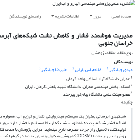
صفحه اصلی
مرور
اطلاعات نشریه
راهنمای نویسندگان
خراسان جنوبی
نوع مقاله : مقاله پژوهشی
نویسندگان
3
2
1
مهدی جهانگیر
غلامعباس بارانی
علیرضا جهانگیر
1
عمران دانشگاه آزاد اسلامی واحد کرمان
2
استاد ، بخش مهندسی عمران، دانشگاه شهید باهنر، کرمان ، ایران
3
عضو هیئت علمی دانشگاه پیام نور بیرجند‌
چکیده
شبکه­های آبرسانی بعنوان یک سیستم هیدرولیکی انتقال و توزیع آب، همواره در ک
اضافه فشار شبکه، پدیده نامطلوب نشت که ارتباط مستقیم با فشار دارد بروز می
تولیدکننده تحمیل و از چرخه مصرف خارج می­نماید. در این پ‍ژوهش با هدف کن