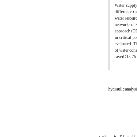
Water supply
difference (p
water resourc
networks of 
approach (DD
in critical 
evaluated. Th
of water cons
saved (15.75 
hydraulic analy
اشتراک خبرنامه