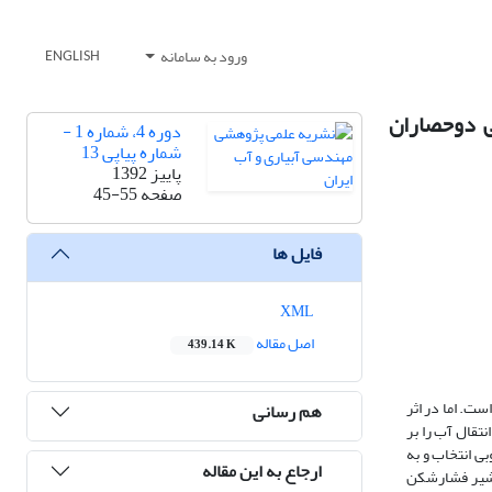
ورود به سامانه
ENGLISH
 موردی مجتمع آبرسانی دوحصاران
دوره 4، شماره 1 -
شماره پیاپی 13
پاییز 1392
صفحه
45-55
فایل ها
XML
اصل مقاله
439.14 K
ت. اما در اثر
هم رسانی
تقال آب را بر
ی انتخاب و به
ارجاع به این مقاله
د. بدین صورت که با نصب شیر فشارشکن