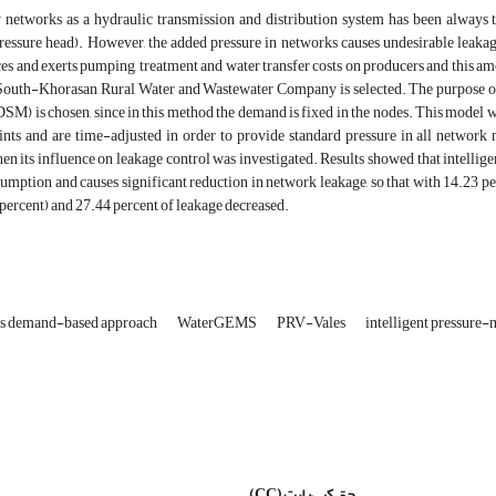
 networks as a hydraulic transmission and distribution system has been always t
ressure head). However, the added pressure in networks causes undesirable leakage
es and exerts pumping, treatment and water transfer costs on producers and this am
South-Khorasan Rural Water and Wastewater Company is selected. The purpose of 
SM) is chosen, since in this method the demand is fixed in the nodes. This mode
points and are time-adjusted in order to provide standard pressure in all networ
en its influence on leakage control was investigated. Results showed that intelli
umption and causes significant reduction in network leakage, so that with 14.23 p
percent) and 27.44 percent of leakage decreased.
sis demand-based approach
WaterGEMS
PRV-Vales
intelligent pressur
حق کپی‌رایت
(CC)