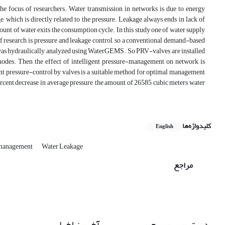
he focus of researchers. Water transmission in networks is due to energy
, which is directly related to the pressure. Leakage always ends in lack of
ount of water exits the consumption cycle. In this study one of water supply
research is pressure and leakage control, so a conventional demand-based
l was hydraulically analyzed using WaterGEMS. So PRV-valves are installed
k nodes. Then the effect of intelligent pressure-management on network is
gent pressure-control by valves is a suitable method for optimal management
ercent decrease in average pressure, the amount of 26585 cubic meters water
کلیدواژه‌ها
English
e-management
Water Leakage
مراجع
دسترسی سریع
آخرین اخبار