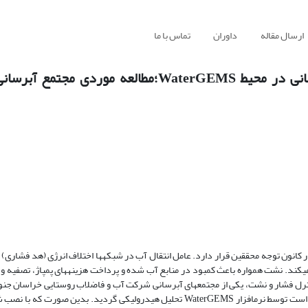
ارسال مقاله
داوران
تماس با ما
مدیریت هوشمند فشار و کاهش نشت شبکه‌های آبرسانی در محیط WaterGEMS؛مطالعه
انون توجه محققین قرار دارد. عامل انتقال آب در شبکه­ها اختلاف انرژی (هد فشاری) اس
­کند. نشت همواره باعث کمبود در منابع آب شده و پرداخت هزینه­های پمپاژ، تصفیه و ان
ترل فشار و نشت، یکی از مجتمع­های آبرسانی شرکت آب و فاضلاب روستایی خراسان جنوب
روش مبتنی بر تقاضا (DDSM) که روشی متداول و میزان تقاضا در گره­ها ثابت است توسط نرم­افزار WaterGEMS تحلیل هیدرولیکی گردی