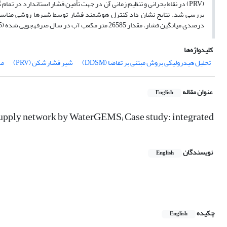
(PRV) در نقاط بحرانی و تنظیم زمانی آن در جهت تأمین فشار استاندارد در 
درصدی میانگین فشار، مقدار 26585 متر مکعب آب در سال صرفه­جویی شده (75/15 درصد) و 44/27 درصد از میزان نشت کاهش یافت.
کلیدواژه‌ها
تحلیل هیدرولیکی بروش مبتنی بر تقاضا (DDSM)
شیر فشارشکن (PRV)
مد
عنوان مقاله
English
 supply network by WaterGEMS; Case study: integrated
نویسندگان
English
چکیده
English