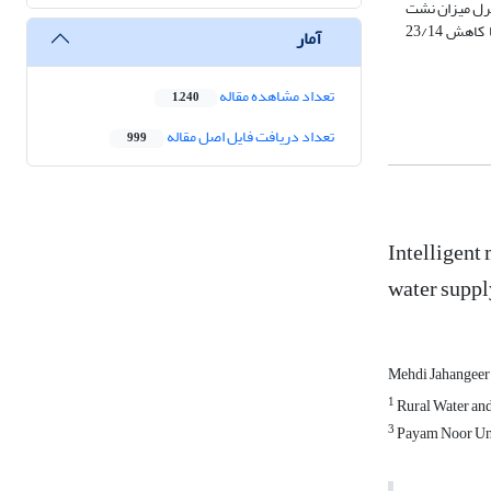
نترل میزان نشت
بررسی شد. نتایج نشان داد کنترل هوشمند فشار توسط شیرها روشی مناسب برای مدیریت مصرف بهینه آب و کاهش قابل توجه نشت شبکه است. به طوریکه با کاهش 23/14
آمار
تعداد مشاهده مقاله
1,240
تعداد دریافت فایل اصل مقاله
999
Intelligent
water suppl
Mehdi Jahangee
1
Rural Water an
3
Payam Noor Uni