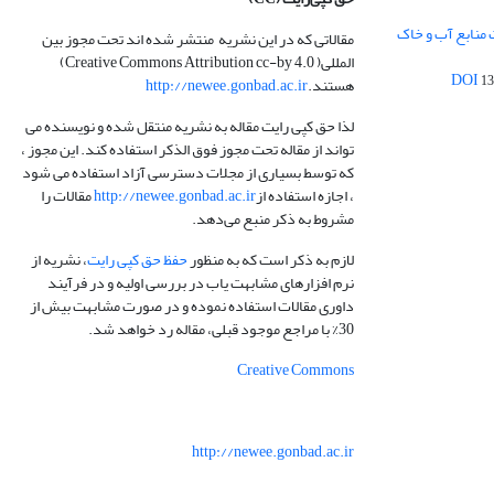
 منابع آب و خاک
مقالاتی که در این نشریه منتشر شده اند تحت مجوز بین
المللی( Creative Commons Attribution cc-by 4.0)
13
هستند.
http://newee.gonbad.ac.ir
لذا حق کپی رایت مقاله به نشریه منتقل شده و نویسنده می
تواند از مقاله تحت مجوز فوق الذکر استفاده کند. این مجوز ،
که توسط بسیاری از مجلات دسترسی آزاد استفاده می شود
، اجازه استفاده از
http://newee.gonbad.ac.ir
مقالات را
مشروط به ذکر منبع می‌دهد.
لازم به ذکر است که به منظور
حفظ حق کپی رایت
، نشریه از
نرم افزارهای مشابهت یاب در بررسی اولیه و در فرآیند
داوری مقالات استفاده نموده و در صورت مشابهت بیش از
30% با مراجع موجود قبلی، مقاله رد خواهد شد.
Creative Commons
http://newee.gonbad.ac.ir