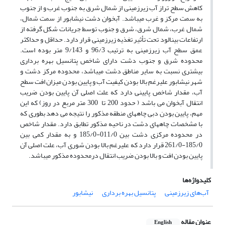
کاهش سطح تراز آب زیرزمینی از شمال شرق به جنوب غرب و از جنوب
به سمت مرکز و غرب می­باشد. آبخوان دشت نیشابور از سمت شمال،
شمال غرب، شمال شرق، شرق و جنوب توسط جریانات شکل گرفته از
ارتفاعات بینالود تحت تأثیر تغذیه زیرزمینی قرار دارد. حداقل و حداکثر
عمق سطح آب زیرزمینی به ترتیب 96/3 و 9/143 متر بوده است.
محدوده شرق و جنوب دشت دارای شاخص پتانسیل بهره برداری
بیشتری نسبت به سایر مناطق دشت می­باشد، محدوده مرکز دشت و
شهر نیشابور علیرغم بالا بودن کیفیت آب و پایین بودن میزان افت سطح
آب، مقدار شاخص پایینی دارد که علت اصلی آن پایین بودن ضریب
انتقال آبخوان می باشد ( حدود 200 تا 300 متر مربع در روز) که این
مهم، پایین بودن دبی چاههای منطقه مذکور را نتیجه می دهد بطوری که
با مشخصات چاههای دشت در ناحیه مذکور تطابق دارد. مقدار شاخص
در محدوده مرکزی دشت بین 011/0-185/0 و به مقدار کمی بین
185/0-261/0 قرار دارد که علیرغم بالا بودن شوری آب، علت اصلی آن
پایین بودن افت و بالا بودن ضریب انتقال درمحدوده مذکور می­باشد.
کلیدواژه‌ها
آب‌های زیرزمینی
پتانسیل بهره برداری
نیشابور
عنوان مقاله
English