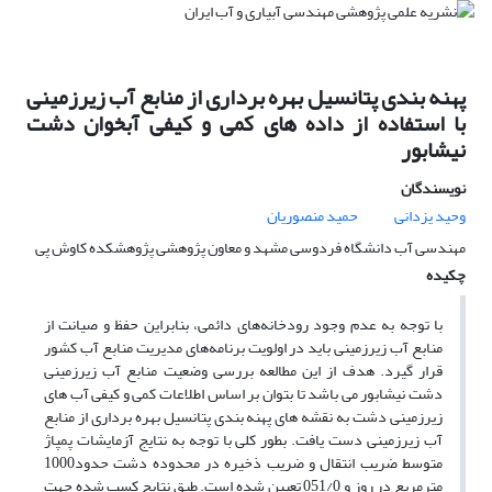
پهنه بندی پتانسیل بهره برداری از منابع آب زیرزمینی
با استفاده از داده های کمی و کیفی آبخوان دشت
نیشابور
نویسندگان
وحید یزدانی
حمید منصوریان
مهندسی آب دانشگاه فردوسی مشهد و معاون پژوهشی پژوهشکده کاوش پی
چکیده
با توجه به عدم وجود رودخانه‌های دائمی، بنابراین حفظ و صیانت از
منابع آب زیرزمینی باید در اولویت برنامه‌های مدیریت منابع آب کشور
قرار گیرد. هدف از این مطالعه بررسی وضعیت منابع آب زیرزمینی
دشت نیشابور می باشد تا بتوان بر اساس اطلاعات کمی و کیفی آب های
زیرزمینی دشت به نقشه های پهنه بندی پتانسیل بهره برداری از منابع
آب زیرزمینی دست یافت. بطور کلی با توجه به نتایج آزمایشات پمپاژ
متوسط ضریب انتقال و ضریب ذخیره در محدوده دشت حدود1000
مترمربع در روز و 051/0 تعیین شده است. طبق نتایج کسب شده جهت