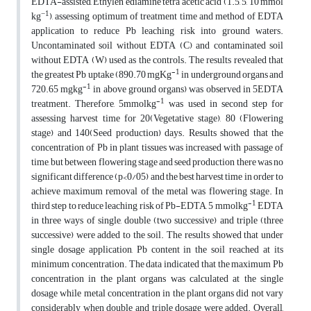
EDTA-assisted, Ethylen ediamine tetra acetic acid (1.5, 5, 10 mmol
−1
kg
), assessing optimum of treatment time and method of EDTA
application to reduce Pb leaching risk into ground waters.
Uncontaminated soil without EDTA (C) and contaminated soil
without EDTA (W) used as the controls. The results revealed that
-1
the greatest Pb uptake (890.70 mgKg
in underground organs and
-1
720.65 mgkg
in above ground organs) was observed in 5EDTA
-1
treatment. Therefore, 5mmolkg
was used in second step for
assessing harvest time for 20(Vegetative stage), 80 (Flowering
stage) and 140(Seed production) days. Results showed that the
concentration of Pb in plant tissues was increased with passage of
time, but between flowering stage and seed production there was no
significant difference (p‹0/05) and the best harvest time in order to
achieve maximum removal of the metal was flowering stage. In
-1
third step to reduce leaching risk of Pb-EDTA, 5 mmolkg
EDTA
in three ways of single, double (two successive) and triple (three
successive) were added to the soil. The results showed that under
single dosage application, Pb content in the soil reached at its
minimum concentration. The data indicated that the maximum Pb
concentration in the plant organs was calculated at the single
dosage while metal concentration in the plant organs did not vary
considerably when double and triple dosage were added. Overall,