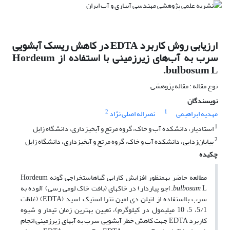
ارزیابی روش کاربرد EDTA در کاهش ریسک آبشویی
سرب به آب‌های زیرزمینی با استفاده از Hordeum
bulbosum L.
نوع مقاله : مقاله پژوهشی
نویسندگان
2
1
مهدیه ابراهیمی
نصراله اصلی نژاد
1
استادیار، دانشکده آب و خاک، گروه مرتع و آبخیزداری، دانشگاه زابل
2
بیابان‌زدایی، دانشکده آب و خاک، گروه مرتع و آبخیزداری، دانشگاه زابل
چکیده
مطالعه حاضر به­منظور افزایش کارایی گیاه­استخراجی گونه Hordeum
bulbosum
L.)جو پیاردار) در خاک­های (بافت خاک لومی رسی) آلوده به
سرب بااستفاده از اتیلن دی امین تترا استیک اسید (EDTA) (غلظت
5/1، 5، 10 میلی­مول در کیلوگرم)، تعیین بهترین زمان تیمار و شیوه
کاربرد EDTA جهت کاهش خطر آبشویی سرب به آب­های زیرزمینی انجام