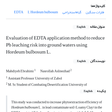
کلیدواژه‌ها
فلزات سنگین
گیاه‌ا‌ستخراجی
L Hordeum bulbosum
EDTA
عنوان مقاله
English
Evaluation of EDTA application method to reduce
Pb leaching risk into ground waters using
Hordeum bulbosum L.
نویسندگان
English
1
2
Mahdiyeh Ebrahimi
Nasrollah Aslinezhad
1
Assistant Professor, University of Zabol
2
M. Sc Student of Combating Desertification, University of
چکیده
English
This study was conducted to increase phytoextraction efficiency of
Hordeum bulbosum
L. in lead contaminate soil (Loamy Clay) in the