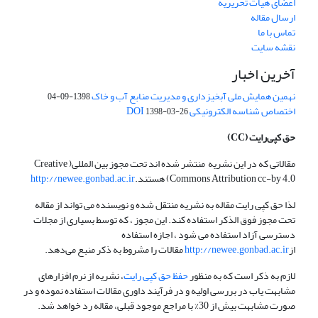
اعضای هیات تحریریه
ارسال مقاله
تماس با ما
نقشه سایت
آخرین اخبار
نهمین همایش ملی آبخیزداری و مدیریت منابع آب و خاک
1398-09-04
اختصاص شناسه الکترونیکی DOI
1398-03-26
حق کپی‌رایت
(CC)
مقالاتی که در این نشریه منتشر شده اند تحت مجوز بین المللی( Creative
Commons Attribution cc-by 4.0) هستند.
http://newee.gonbad.ac.ir
لذا حق کپی رایت مقاله به نشریه منتقل شده و نویسنده می تواند از مقاله
تحت مجوز فوق الذکر استفاده کند. این مجوز ، که توسط بسیاری از مجلات
دسترسی آزاد استفاده می شود ، اجازه استفاده
از
http://newee.gonbad.ac.ir
مقالات را مشروط به ذکر منبع می‌دهد.
لازم به ذکر است که به منظور
حفظ حق کپی رایت
، نشریه از نرم افزارهای
مشابهت یاب در بررسی اولیه و در فرآیند داوری مقالات استفاده نموده و در
صورت مشابهت بیش از 30% با مراجع موجود قبلی، مقاله رد خواهد شد.