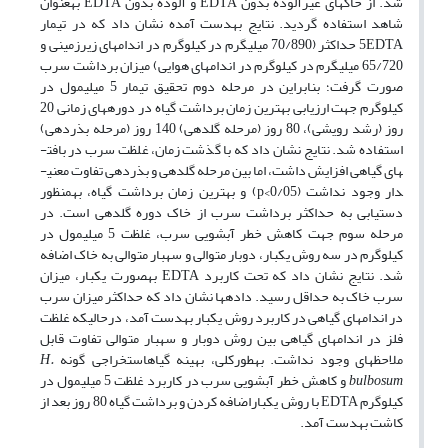
شد. از خاک­های غیرآلوده بدون EDTA و آلوده بدون EDTA به­عنوان
شاهد استفاده گردید. نتایج به­دست آمده نشان داد که در تیمار
5EDTA حداکثر (70/890 میلی­گرم در کیلوگرم در اندام­های زیرزمینی و
65/720 میلی­گرم در کیلوگرم در اندام­های هوایی) میزان برداشت سرب
صورت گرفت؛ بنابراین در مرحله دوم تحقیق تیمار 5 میلی­مول در
کیلوگرم جهت ارزیابی بهترین زمان برداشت گیاه در دوره­های زمانی 20
روز (رشد رویشی)، 80 روز (مرحله گلدهی) 140 روز (مرحله بذردهی)
استفاده شد. نتایج نشان داد که با گذشت زمان، غلظت سرب در بافت­
های گیاهی افزایش داشت، اما بین مرحله گلدهی و بذردهی تفاوت معنی­
دار وجود نداشت (p‹0/05) و بهترین زمان برداشت گیاه، به­منظور
دستیابی به حداکثر برداشت سرب از خاک دوره گلدهی است. در
مرحله سوم جهت کاهش خطر آبشویی سرب، غلظت 5 میلی­مول در
کیلوگرم در سه روش یک­بار، دوبار متوالی و سه­بار متوالی به خاک اضافه
شد. نتایج نشان داد که تحت کاربرد EDTA به­صورت یک­بار، میزان
سرب خاک به حداقل رسید. داده­ها نشان داد که حداکثر میزان سرب
در اندام­های گیاهی در کاربرد روش یک­بار به­دست آمد، درحالی­که غلظت
فلز در اندام­های گیاهی بین روش دوبار و سه­بار متوالی تفاوت قابل
ملاحظه­ای وجود نداشت. به­طورکلی، بهینه گیاه­استخراجی گونه
H.
bulbosum
و کاهش خطر آبشویی سرب در کاربرد غلظت 5 میلی­مول در
کیلوگرم EDTA با روش یک­باراضافه کردن و برداشت گیاه 80 روز بعد از
کاشت به­دست آمد.