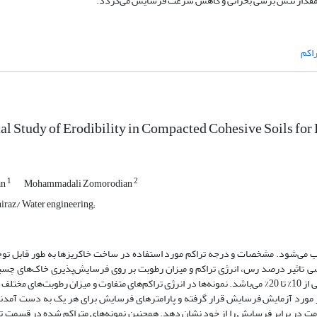
اکم
l Study of Erodibility in Compacted Cohesive Soils f
1
2
an
Mohammadali Zomorodian
raz/ Water engineering;
ب می‌شود. مشخصات و درجه تراکم مورد استفاده در ساخت خاکریزها به طور قابل ت
 تاثیر درصد رس، انرژی تراکم و میزان رطوبت بر روی فرسایش‌پذیری خاک‌های چسبن
خاک‌های مورد آزمایش ترکیبی از ماسه با رس بنتونیت در درصدهای مختلف وزنی از 10% تا 20% می‌باشد. نمونه‌ها در انرژی تراکم‌های متفاوت و میزان رطو
 مورد آزمایش فرسایش قرار گرفته و پارامترهای فرسایش برای هر یک به دست آمدند
مت در برابر فرسایش را از خود نشان دهد. همچنین نمونه‌های متراکم شده در قسمت تر