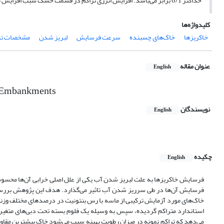
حداکثر 6/1 برابر می‌باشد. افزایش انرژی تراکم در قسمت خشک سبب افزایش مقدار تنش برشی بحرانی و کاهش سرعت فرسایش می‌گردد.
کلیدواژه‌ها
خاکریزها
خاک‌های چسبنده
سرعت فرسایش
لبریز شدن
مشخصات تر
عنوان مقاله
English
or Embankments
نویسندگان
English
چکیده
English
فرسایش خاکریزها به علت لبریز شدن آب یکی از علل اصلی خرابی آن‌ها محسو
فرسایش آن‌ها در طی سرریز شدن آب تاثیر می‌گذارد. هدف این پژوهش بررسی
استاندارد متراکم گردیده، سپس به وسیله یک فلوم بسته تحت دبی‌های متغیر
می‌دهد که تراکم نمونه در میزان رطوبت بهینه سبب می‌شود خاک بیشترین مقاو