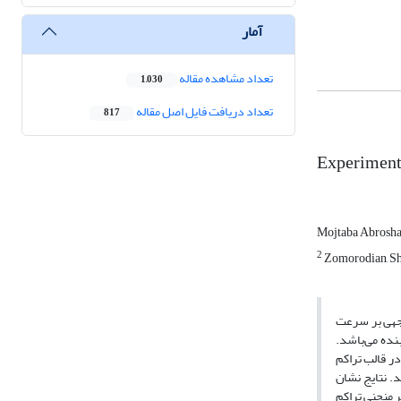
آمار
تعداد مشاهده مقاله
1,030
تعداد دریافت فایل اصل مقاله
817
Experimenta
Mojtaba Abrosh
2
Zomorodian, Shi
وجهی بر سرعت
ده می‌باشد.
بت‌های مختلف در قالب تراکم
. نتایج نشان
 منحنی تراکم