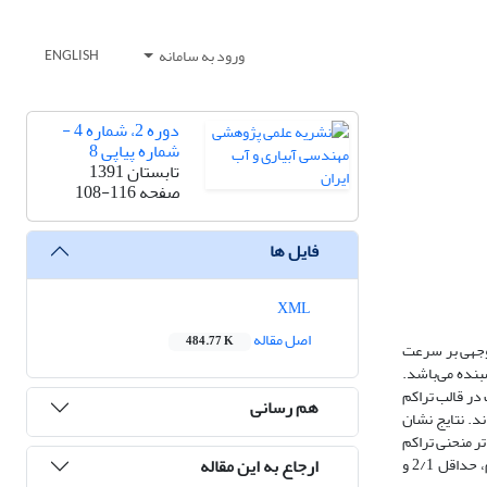
ورود به سامانه
ENGLISH
دوره 2، شماره 4 -
شماره پیاپی 8
تابستان 1391
صفحه
108-116
فایل ها
XML
اصل مقاله
484.77 K
وجهی بر سرعت
نده می‌باشد.
طوبت‌های مختلف در قالب تراکم
هم رسانی
. نتایج نشان
ر منحنی تراکم
ارجاع به این مقاله
نسبت به قسمت خشک آن، دارای مقاومت بیشتری در برابر فرسایش می‌باشند، که تنش برشی بحرانی مربوط به قسمت تر نسبت به قسمت خشک منحنی‌های تراکم، حداقل 2/1 و