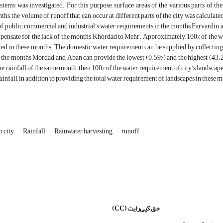
stems was investigated. For this purpose, surface areas of the various parts of t
ths, the volume of runoff that can occur at different parts of the city was calculated
f public, commercial and industrial’s water requirements in the months Farvardin 
pensate for the lack of the months Khordad to Mehr. Approximately, 100% of the w
ted in these months. The domestic water requirement can be supplied by collecting 
 the months Mordad and Aban can provide the lowest (0.59%) and the highest (43.2
he rainfall of the same month, then 100% of the water requirement of city’s landsca
ainfall, in addition to providing the total water requirement of landscapes in these 
 city
Rainfall
Rainwater harvesting
runoff
حق کپی‌رایت
(CC)