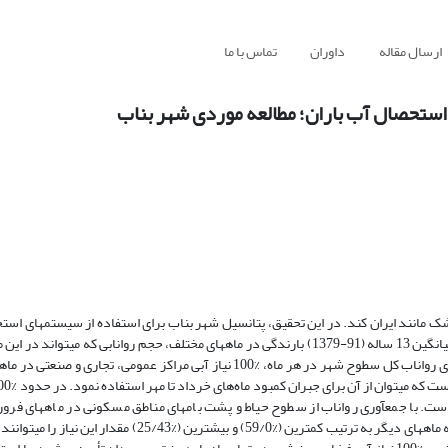
ارسال مقاله
داوران
تماس با ما
استحصال آب باران؛ مطالعه موردی شهر بناب
شک مانند ایران کند. در این تحقیق، پتانسیل شهر بناب برای استفاده از سیستم­های است
بررسی شد. بدین منظور مساحت بخش‌های مختلف شهر تعیین و با استفاده از میانگین 13 ساله (91-1379) بارندگی در ماه­های مختلف، حجم روانابی ک
مختلف شهر ایجاد گردد، محاسبه شد. نتایج نشان دادند که در صورت جمع­آوری رواناب کل سطوح شهر در هر ماه، %100 نیاز آبی مراکز ع
است. با جمع­آوری رواناب از سطوح حیاط و پشت بام­های مناطق مسکونی در ماه­های فرور
درصدی از نیاز آبی بخش خانگی قابل تأمین است. ماه­های مرداد و آبان نسبت به ماه­های دیگر به ترتیب کمترین (%59/0)