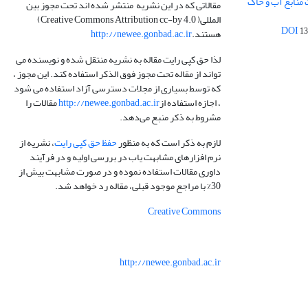
 منابع آب و خاک
مقالاتی که در این نشریه منتشر شده اند تحت مجوز بین
المللی( Creative Commons Attribution cc-by 4.0)
13
هستند.
http://newee.gonbad.ac.ir
لذا حق کپی رایت مقاله به نشریه منتقل شده و نویسنده می
تواند از مقاله تحت مجوز فوق الذکر استفاده کند. این مجوز ،
که توسط بسیاری از مجلات دسترسی آزاد استفاده می شود
، اجازه استفاده از
http://newee.gonbad.ac.ir
مقالات را
مشروط به ذکر منبع می‌دهد.
لازم به ذکر است که به منظور
حفظ حق کپی رایت
، نشریه از
نرم افزارهای مشابهت یاب در بررسی اولیه و در فرآیند
داوری مقالات استفاده نموده و در صورت مشابهت بیش از
30% با مراجع موجود قبلی، مقاله رد خواهد شد.
Creative Commons
http://newee.gonbad.ac.ir