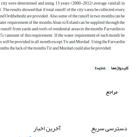
he city were determined and using 13 years (2000-2012) average rainfall in
. The results showed that if total runoff of the city’s area be collected every
and Ordibehesht are provided. Also, some of the runoff in two months can be
ater requirement of the months Aban to Esfand can be supplied through the
runoff from yards and roofs of residential areas in the months Farvardin to
5%) amount of this requirement. If the water requirement of each month be
pes will be provided in all month except Tir and Mordad. Using the Farvardin
months, the lack of the months Tir and Mordad could also be provided.
کلیدواژه‌ها
English
مراجع
دسترسی سریع
آخرین اخبار