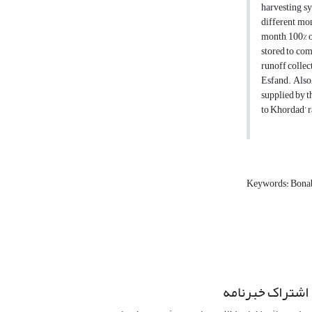
harvesting sy
different mon
month, 100% o
stored to com
runoff collec
Esfand. Also,
supplied by t
to Khordad’ r
Keywords: Bonab
اشتراک خبرنامه