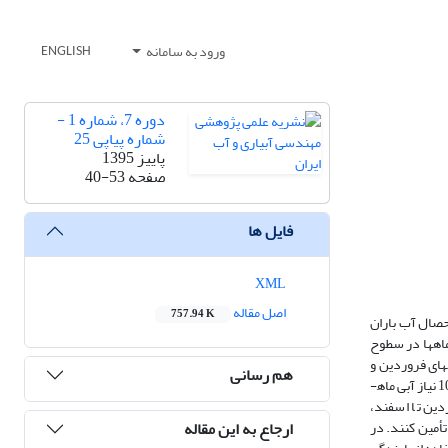
ورود به سامانه
ENGLISH
دوره 7، شماره 1 -
شماره پیاپی 25
پاییز 1395
صفحه
40-53
فایل ها
XML
اصل مقاله
757.94 K
حصال آب باران
ه می­تواند در این ماه­ها در سطوح
مومی، تجاری و صنعتی در ماه­های فروردین و
هم رسانی
اردیبهشت تأمین می­شود. همچنین مقداری از رواناب در این دو ماه قابل ذخیره است که می­توان از آن برای جبران کمبود ماه‌های خرداد تا مهر استفاده نمود. در حدود %100 نیاز آبی ماه­
دین تا اسفند،
ارجاع به این مقاله
 و بیشترین (%25/43) مقدار این نیاز را می­توانند تأمین کنند. در