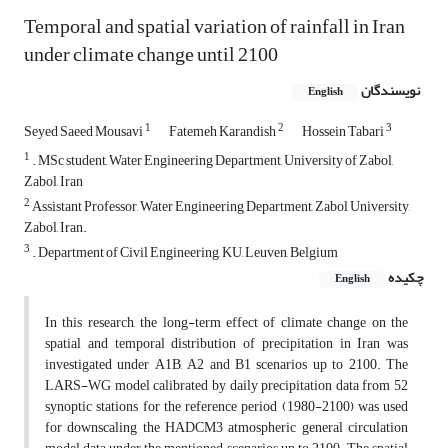
Temporal and spatial variation of rainfall in Iran
under climate change until 2100
نویسندگان
English
1
2
3
Seyed Saeed Mousavi
Fatemeh Karandish
Hossein Tabari
1
. MSc student, Water Engineering Department, University of Zabol,
Zabol, Iran
2
Assistant Professor, Water Engineering Department, Zabol University,
Zabol, Iran.
3
. Department of Civil Engineering, KU, Leuven, Belgium
چکیده
English
In this research, the long-term effect of climate change on the
spatial and temporal distribution of precipitation in Iran was
investigated under A1B, A2 and B1 scenarios up to 2100. The
LARS-WG model calibrated by daily precipitation data from 52
synoptic stations for the reference period (1980-2100) was used
for downscaling the HADCM3 atmospheric general circulation