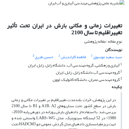
تغییرات زمانی و مکانی بارش در ایران تحت تأثیر
تغییراقلیم تا سال 2100
نوع مقاله : مقاله پژوهشی
نویسندگان
3
2
1
سید سعید موسوی
فاطمه کاراندیش
حسین طبری
1
آبیاری و زهکشی، گروه مهندسی آب، دانشگاه زابل، زابل، ایران
2
گروه مهندسی آب دانشگه زابل، زابل، ایران
3
گروه مهندسی عمران، دانشگاه کاتولیک، لوون
چکیده
در این پژوهش، اثرات بلندمدت تغییراقلیم بر تغییرات مکانی و زمانی
بارش در سطح کشور تحت سناریوهای A1B، A2 و B1 تا سال 2100
بررسی شد. با استفاده از داده­های بارش روزانه در دوره­ی پایه (2010-
1980) در 52 ایستگاه سینوپتیک، مدل LARS-WG واسنجی شده و
جهت ریزمقیاس­سازی داده­های مدل گردش عمومی جو HADCM3 تحت