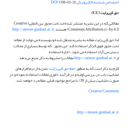
اختصاص شناسه الکترونیکی DOI
1398-03-26
حق کپی‌رایت
(CC)
مقالاتی که در این نشریه منتشر شده اند تحت مجوز بین المللی( Creative
Commons Attribution cc-by 4.0) هستند.
http://newee.gonbad.ac.ir
لذا حق کپی رایت مقاله به نشریه منتقل شده و نویسنده می تواند از مقاله
تحت مجوز فوق الذکر استفاده کند. این مجوز ، که توسط بسیاری از مجلات
دسترسی آزاد استفاده می شود ، اجازه استفاده
از
http://newee.gonbad.ac.ir
مقالات را مشروط به ذکر منبع می‌دهد.
لازم به ذکر است که به منظور
حفظ حق کپی رایت
، نشریه از نرم افزارهای
مشابهت یاب در بررسی اولیه و در فرآیند داوری مقالات استفاده نموده و در
صورت مشابهت بیش از 30% با مراجع موجود قبلی، مقاله رد خواهد شد.
Creative Commons
http://newee.gonbad.ac.ir