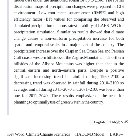
model data under the mentioned scenarios up to 2100. The spatial
distribution maps of precipitation changes were prepared in GIS
environment. Low root mean square error (RMSE) and high
efficiency factor (EF) values for comparing the observed and
simulated precipitation, demonstrates the ability of LARS-WG for
precipitation simulation. Simulation results showed that climate
change causes a non-uniform precipitation increase for both
spatial and temporal scales in a major part of the country. The
precipitation increase over the Caspian Sea, Oman Sea and Persian
Gulf coasts, western hillsides of the Zagros Mountains and northern
hillsides of the Alborz Mountains was higher than that in the
central, eastern and north-eastern parts. Despite a positive
significant increasing trend in rainfall during 1980-2100, a
decreasing trend was observed in rainfall during 2010-2100 so
average rainfall during 2041-2070 and 2071-2100 was lower than
one for 2011-2040. These results emphasize on the need for
planning to optimally use of green water in the country.
کلیدواژه‌ها
English
Key Word: Climate Change Scenarios
HADCM3 Model
LARS-