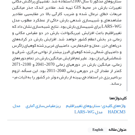
سناریوهای مذکور تا سال 2100 استفاده شد. نقشه­های پراکنش مکانی
تغییرات بارش در محیط GIS تهیه شد. مقادیر اندک جذر میانگین
مربعات خطای نرمال شده و ضریب کارآیی بالا در مقایسه­ی مقادیر
مشاهده­ای و شبیه­سازی شده­ی بارش حاکی از عملکرد مطلوب مدل
LARS-WG برای شبیه­سازی بارش بود. نتایج شبیه‌سازی نشان داد که
تغییراقلیم باعثِ افزایش غیریکنواخت بارش در دو مقیاس مکانی و
زمانی در بخش اعظم کشور خواهد شد. افزایش بارش در کرانه‌های
دریاهای خزر، عمان و خلیج­فارس، دامنه­های غربی رشته کوه­های زاگرس
و دامنه­های شمالی رشته کوه­های البرز بیش­تر از نواحی مرکزی، شرقی و
شمال­شرقی ایران بود. علی­رغم افزایش میانگین بارش در تمام دوره‌های
زمانی، میانگین بارش در دوره­های زمانی 2070-2041 و 2100-2071
کم­تر از مقدار آن در دوره­ی زمانی 2040-2011 بود. این مسأله، لزوم
برنامه­ریزی در استفاده‌ی بهینه از بارش موثر در کشور را به اثبات می­
رساند.
کلیدواژه‌ها
واژه‌های کلیدی: سناریوهای تغییراقلیم
ریزمقیاس‌سازی آماری
مدل
HADCM3
مدل LARS-WG
عنوان مقاله
English