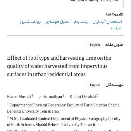
کلیدواژه‌ها
استحصال آب باران
پشت بام
تحلیل‌ خوشه‌ای
رواناب شهری
سیلاب
عنوان مقاله
English
Effect of roof type and harvesting time on the
quality of water harvested from impervious
surfaces in urban residential areas
نویسندگان
English
1
2
3
Kazem Nosrati
parisa maliyan
Khabat Derafshi
1
Department of Physical Geography, Faculty of Earth Sciences, Shahid
Beheshti University, Tehran, Iran,
2
M.Sc. Graduated Student, Department of Physical Geography, Faculty
of Earth Sciences, Shahid Beheshti University, Tehran, Iran