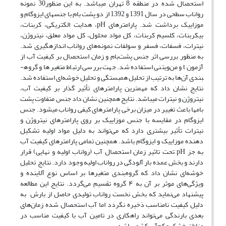
استحصال شده در منطقه 8 تهران می­باشد. به این منظور30 نمونه
رواناب سطحی در سال 1391 و 1392 از دو پشت بام با جنس­های ایزوگام و
موزاییک برداشت شد. پارامترهای pH، هدایت الکتریکی، کربنات،
بیکربنات، کلسیم کربنات، کل مواد محلول، کل مواد معلق، نیتروژن،
نیترات، فسفات، فسفر و سولفات نمونه‌های رواناب اندازه­گیری شد.
به منظور بررسی اثر جنس پشت‌بام و زمان استحصال بر کیفیت آب از
آزمون t و من‌ویتنی استفاده شد. جهت بررسی ارتباط متغیرها و گروه­
بندی آن‌ها به ترتیب از تحلیل همبستگی و تحلیل خوشه‌ای استفاده شد.
نتایج نشان داد که مهم­ترین پارامترهای تأثیر گذار بر کیفیت آب،
نیتروژن و نیترات می­باشد. نتایج همچنین نشان داد جنس متفاوت پشت
بام­ها باعث تغییر در میزان برخی پارامترهای کیفی رواناب می­شود. جنس
ایزوگام در مقایسه با جنس موزاییک بر روی پارامترهای نیتروژن و
نیترات تأثیر بیش­تری دارد که می‌تواند به دلیل مواد اولیه تشکیل
دهنده موزاییک و ایزوگام باشد. همچنین تمامی پارامترهای کیفیت آب
به جز pH تحت تاثیر زمان استحصال آب (رواناب اولیه و نهایی) قرار
دارند و بخش عمده بار آلودگی در رواناب اولیه وجود دارد. نتایج تحلیل
خوشه‌ای نشان داد که گروه‌بندی متغیرها بر اساس نوع آلاینده و
ویژگی‌های موثر بر آن به ۴ گروه تقسیم می‌گردد. نتایج این مطالعه
پیشنهاد می‌نماید که بخش نخست رواناب تولیدی حاصل از بارش به
دلیل کیفیت نامناسب ذخیره نگردد اما آب استحصال شده زمان‌های
بعدی بارندگی می‌تواند راهکاری در تامین آب با کیفیت مناسب در
مناطق خشک و کم‌آب کشور باشد.