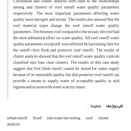
Correlation and cluster analysis were used to the relationships
among, and clusters of, roof runoff water quality parameters,
respectively. The most important parameters affecting water
quality were nitrogen and nitrate. The results also showed that the
roof material types change the roof runoff water quality
parameters. The bitumen roof compared to the mosaic tile roof had
the most substantial effect on water quality. All roof runoff water
quality parameters, except pH, were affected by harvesting time for
the runoff (first flush and posterior roof runoff). The results of
cluster analysis showed that the roof runoff water quality controls
classified into four clear clusters. The results of this case study
suggest that first flush runoff cannot be stored for water supply
because of its unsuitable quality, but that posterior roof runoff can
provide a means to supply water of acceptable quality in arid
regions and in areas with water scarcity issues.
کلیدواژه‌ها
English
urban runoff
flood
rain water harvesting
roof
cluster
analysis