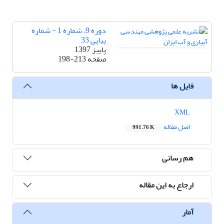
دوره 9، شماره 1 - شماره
پیاپی 33
پاییز 1397
صفحه
198-213
فایل ها
XML
اصل مقاله
991.76 K
هم رسانی
ارجاع به این مقاله
آمار