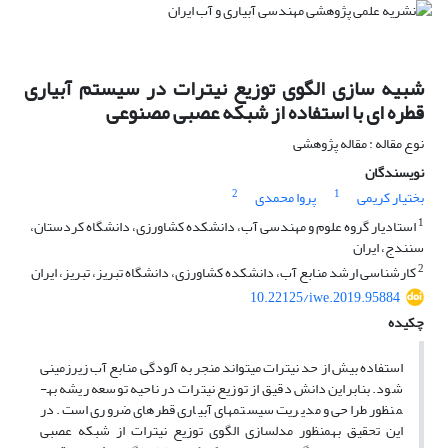
شبیه سازی الگوی توزیع نیترات در سیستم آبیاری
قطره ای با استفاده از شبکه عصبی مصنوعی
نوع مقاله : مقاله پژوهشی
نویسندگان
2
1
بختیار کریمی
پروا محمدی
1
استادیار گروه علوم و مهندسی آب، دانشکده کشاورزی، دانشگاه کردستان،
سنندج، ایران
2
کارشناسی ارشد منابع آب، دانشکده کشاورزی، دانشگاه تبریز، تبریز، ایران
10.22125/iwe.2019.95884
چکیده
استفاده بیش از حد نیترات می­تواند منجر به آلودگی منابع آب زیرزمینی
شود. بنابراین دانش دقیق از توزیع نیترات در ناحیه توسعه ریشه به­
منظور طراحی و مدیریت سیستم­های آبیاری قطره­ای ضروری است. در
این تحقیق به­منظور مدل­سازی الگوی توزیع نیترات از شبکه عصبی