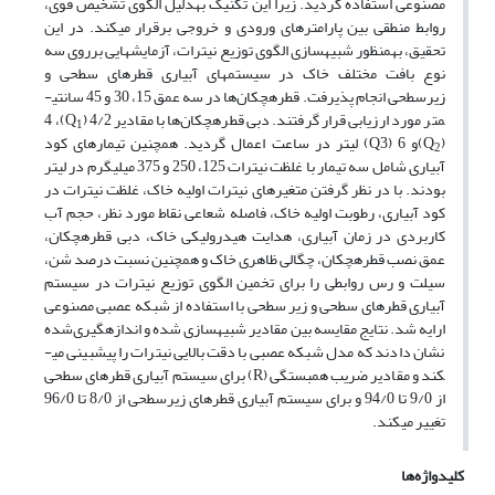
مصنوعی استفاده گردید. زیرا این تکنیک به­دلیل الگوی تشخیص قوی،
روابط منطقی بین پارامترهای ورودی و خروجی برقرار می­کند. در این
تحقیق، به­منظور شبیه­سازی الگوی توزیع نیترات، آزمایش­هایی برروی سه
نوع بافت مختلف خاک در سیستم­های آبیاری قطره­ای سطحی و
زیرسطحی انجام پذیرفت. قطره­چکان‌ها در سه عمق 15، 30 و 45 سانتی­
متر مورد ارزیابی قرار گرفتند. دبی­ قطره­چکان‌ها با مقادیر 4/2 (Q
)، 4
1
(Q
)و 6 (Q3) لیتر در ساعت اعمال گردید. همچنین تیمارهای کود
2
آبیاری شامل سه تیمار با غلظت نیترات 125، 250 و 375 میلی­گرم در لیتر
بودند. با در نظر گرفتن متغیرهای نیترات اولیه خاک، غلظت نیترات در
کود آبیاری، رطوبت اولیه خاک، فاصله شعاعی نقاط مورد نظر، حجم آب
کاربردی در زمان آبیاری، هدایت هیدرولیکی خاک، دبی قطره­چکان،
عمق نصب قطره­چکان، چگالی ظاهری خاک و همچنین نسبت درصد شن،
سیلت و رس روابطی را برای تخمین الگوی توزیع نیترات در سیستم
آبیاری قطره­ای سطحی و زیر سطحی با استفاده از شبکه عصبی مصنوعی
ارایه شد. نتایج مقایسه بین مقادیر شبیه­سازی شده و اندازه­گیری‌شده
نشان دادند که مدل شبکه عصبی با دقت بالایی نیترات را پیش­بینی می­
کند و مقادیر ضریب همبستگی (R) برای سیستم آبیاری قطره­ای سطحی
از 9/0 تا 94/0 و برای سیستم آبیاری قطره­ای زیرسطحی از 8/0 تا 96/0
تغییر می­کند.
کلیدواژه‌ها