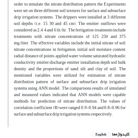
order to simulate the nitrate distribution pattern, the Experiments
were set on three different soil textures for surface and subsurface
drip irrigation systems. The drippers were installed at 3 different
soil depths (i.e. 15, 30 and 45 cm). The emitter outflows were
considered as 2.4, 4 and 6 lit/hr. The fertigation treatments include
treatments with nitrate concentrations of 125, 250 and 375
mg/liter. The effective variables include the initial nitrate of soil,
nitrate concentrations in fertigation, initial soil moisture content,
radial distance of points, applied water volume, saturated hydraulic
conductivity, emitter discharge, emitter installation depth, soil bulk
density, and the proportions of sand, silt and clay of soil. The
mentioned variables were utilized for estimation of nitrate
distribution pattern of surface and subsurface drip irrigation
systems using ANN model. The comparisons results of simulated
and measured values indicated that ANN models were capable
methods for prediction of nitrate distribution. The values of
correlation coefficient (R) were ranged 0.9-0.94 and 0.8-0.96 for
surface and subsurface drip irrigation systems, respectively.
کلیدواژه‌ها
English