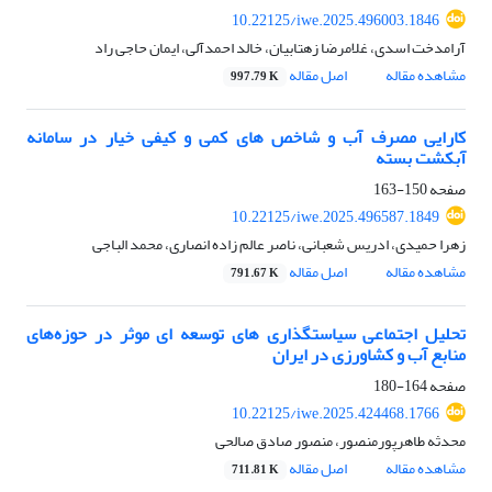
10.22125/iwe.2025.496003.1846
آرامدخت اسدی، غلامرضا زهتابیان، خالد احمدآلی، ایمان حاجی راد
مشاهده مقاله
اصل مقاله
997.79 K
کارایی مصرف آب و شاخص های کمی و کیفی خیار در سامانه
آبکشت بسته
صفحه
150-163
10.22125/iwe.2025.496587.1849
زهرا حمیدی، ادریس شعبانی، ناصر عالم زاده انصاری، محمد الباجی
مشاهده مقاله
اصل مقاله
791.67 K
تحلیل اجتماعی سیاستگذاری های توسعه ای موثر در حوزه‌های
منابع آب و کشاورزی در ایران
صفحه
164-180
10.22125/iwe.2025.424468.1766
محدثه طاهرپورمنصور، منصور صادق صالحی
مشاهده مقاله
اصل مقاله
711.81 K