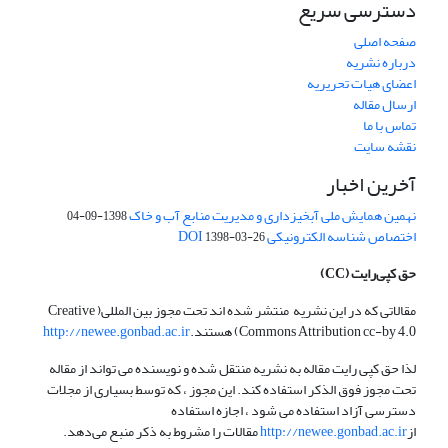
دسترسی سریع
صفحه اصلی
درباره نشریه
اعضای هیات تحریریه
ارسال مقاله
تماس با ما
نقشه سایت
آخرین اخبار
نهمین همایش ملی آبخیزداری و مدیریت منابع آب و خاک
1398-09-04
اختصاص شناسه الکترونیکی DOI
1398-03-26
حق کپی‌رایت
(CC)
مقالاتی که در این نشریه منتشر شده اند تحت مجوز بین المللی( Creative
Commons Attribution cc-by 4.0) هستند.
http://newee.gonbad.ac.ir
لذا حق کپی رایت مقاله به نشریه منتقل شده و نویسنده می تواند از مقاله
تحت مجوز فوق الذکر استفاده کند. این مجوز ، که توسط بسیاری از مجلات
دسترسی آزاد استفاده می شود ، اجازه استفاده
از
http://newee.gonbad.ac.ir
مقالات را مشروط به ذکر منبع می‌دهد.