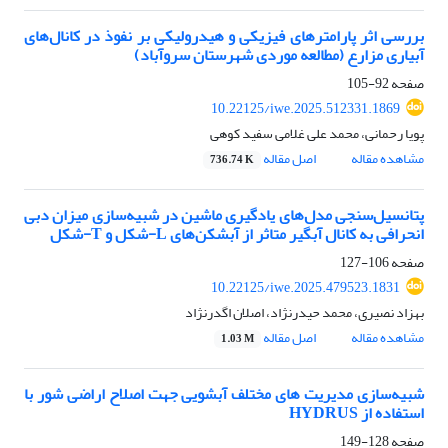
بررسی اثر پارامترهای فیزیکی و هیدرولیکی بر نفوذ در کانال‌های
آبیاری مزارع (مطالعه موردی شهرستان سروآباد)
صفحه
92-105
10.22125/iwe.2025.512331.1869
پویا رحمانی، محمد علی غلامی سفید کوهی
مشاهده مقاله
اصل مقاله
736.74 K
پتانسیل‌سنجی مدل‌های یادگیری ماشین در شبیه‌سازی میزان دبی
انحرافی به کانال آبگیر متاثر از آبشکن‌های L-شکل و T-شکل
صفحه
106-127
10.22125/iwe.2025.479523.1831
بهزاد نصیری، محمد حیدرنژاد، اصلان اگدرنژاد
مشاهده مقاله
اصل مقاله
1.03 M
شبیه‌سازی مدیریت های مختلف آبشویی جهت اصلاح اراضی شور با
استفاده از HYDRUS
صفحه
128-149