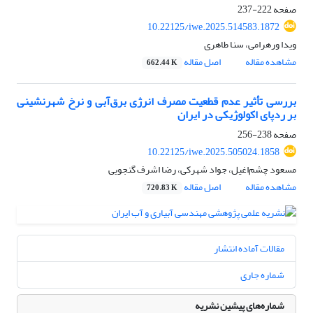
صفحه
222-237
10.22125/iwe.2025.514583.1872
ویدا ورهرامی، سنا طاهری
مشاهده مقاله
اصل مقاله
662.44 K
بررسی تأثیر عدم قطعیت مصرف انرژی برق‌آبی و نرخ شهرنشینی
بر ردپای اکولوژیکی در ایران
صفحه
238-256
10.22125/iwe.2025.505024.1858
مسعود چشم‌اغیل، جواد شهرکی، رضا اشرف گنجویی
مشاهده مقاله
اصل مقاله
720.83 K
مقالات آماده انتشار
شماره جاری
شماره‌های پیشین نشریه