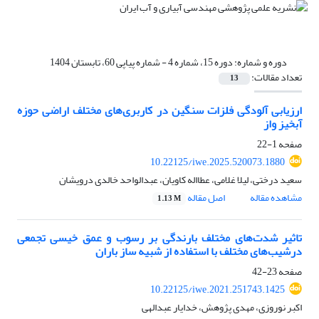
دوره و شماره:
دوره 15، شماره 4 - شماره پیاپی 60، تابستان 1404
تعداد مقالات:
13
ارزیابی آلودگی فلزات سنگین در کاربری‌های مختلف اراضی حوزه
آبخیز واز
صفحه
1-22
10.22125/iwe.2025.520073.1880
سعید درختی، لیلا غلامی، عطااله کاویان، عبدالواحد خالدی درویشان
مشاهده مقاله
اصل مقاله
1.13 M
تاثیر شدت‌های مختلف بارندگی بر رسوب و عمق خیسی تجمعی
درشیب‌های مختلف با استفاده از شبیه ساز باران
صفحه
23-42
10.22125/iwe.2021.251743.1425
اکبر نوروزی، مهدی پژوهش، خدایار عبدالهی