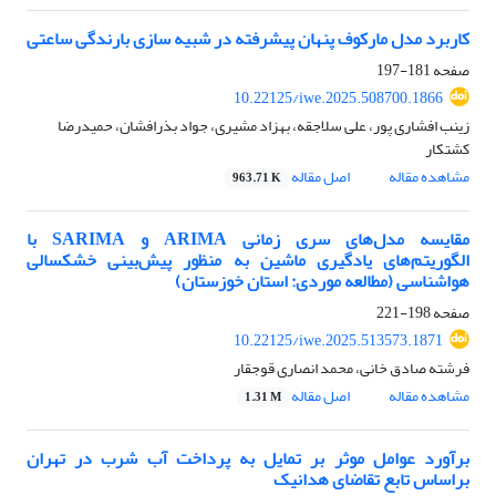
کاربرد مدل مارکوف پنهان پیشرفته در شبیه سازی بارندگی ساعتی
صفحه
181-197
10.22125/iwe.2025.508700.1866
زینب افشاری پور، علی سلاجقه، بهزاد مشیری، جواد بذرافشان، حمیدرضا
کشتکار
مشاهده مقاله
اصل مقاله
963.71 K
مقایسه مدل‌های سری زمانی ARIMA و SARIMA با
الگوریتم‌های یادگیری ماشین به منظور پیش‌بینی خشکسالی
هواشناسی (مطالعه موردی: استان خوزستان)
صفحه
198-221
10.22125/iwe.2025.513573.1871
فرشته صادق خانی، محمد انصاری قوجقار
مشاهده مقاله
اصل مقاله
1.31 M
برآورد عوامل موثر بر تمایل به پرداخت آب شرب در تهران
براساس تابع تقاضای هدانیک