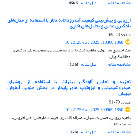
مشاهده مقاله
اصل مقاله
958 K
ارزیابی و پیش‌بینی کیفیت آب رودخانه تالار با استفاده از مدل‌های
یادگیری عمیق و تحلیل‌های آماری
صفحه
43-69
10.22125/iwe.2025.510360.1868
مینا احمدی سرخونی، فاطمه شکریان، کریم سلیمانی، معصومه بنی هاشمی،
عطا اله کاویان
مشاهده مقاله
اصل مقاله
1.7 M
تجزیه و تحلیل آلودگی نیترات با استفاده از روشهای
هیدروشیمیایی و ایزوتوپ های پایدار در بخش جنوبی آبخوان
بهبهان
صفحه
70-91
10.22125/iwe.2025.500969.1850
ناهید زروش، حسن دانشیان، نصراله کلانتری، فرشاد علیجانی، علی افروس،
محمد باشتی
مشاهده مقاله
اصل مقاله
1.67 M