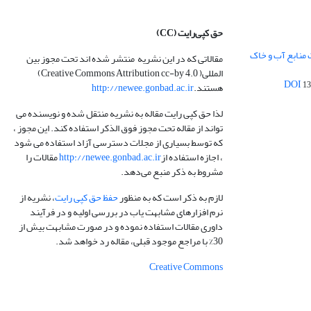
حق کپی‌رایت
(CC)
 منابع آب و خاک
مقالاتی که در این نشریه منتشر شده اند تحت مجوز بین
المللی( Creative Commons Attribution cc-by 4.0)
13
هستند.
http://newee.gonbad.ac.ir
لذا حق کپی رایت مقاله به نشریه منتقل شده و نویسنده می
تواند از مقاله تحت مجوز فوق الذکر استفاده کند. این مجوز ،
که توسط بسیاری از مجلات دسترسی آزاد استفاده می شود
، اجازه استفاده از
http://newee.gonbad.ac.ir
مقالات را
مشروط به ذکر منبع می‌دهد.
لازم به ذکر است که به منظور
حفظ حق کپی رایت
، نشریه از
نرم افزارهای مشابهت یاب در بررسی اولیه و در فرآیند
داوری مقالات استفاده نموده و در صورت مشابهت بیش از
30% با مراجع موجود قبلی، مقاله رد خواهد شد.
Creative Commons