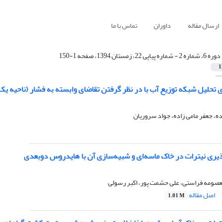
ارسال مقاله
داوران
تماس با ما
دوره 6، شماره 2 - شماره پیاپی 22، زمستان 1394، صفحه 1-150
1
 تحلیل شبکه توزیع آب با در نظر گرفتن تقاضای وابسته به فشار (ناحیه یک 
، جعفر مامی زاده، جواد سروریان
یری نیترات در خاک ماسه‌ای و شبیه‌سازی آن با هایدروس دوبعدی
صومه فراستی، علی حشمت پور، اکبر رسولی
اصل مقاله
1.01 M