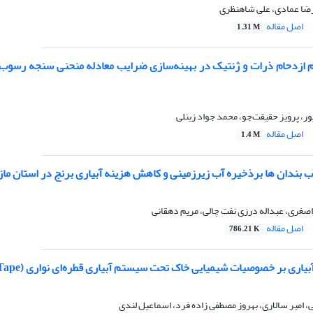
رضا عمادی، علی شاهنظری
اصل مقاله
1.31 M
م ازدحام ذرات و ژنتیک در بهینه‌سازی ضرایب معادله منحنی سنجه رسوب
ور، پرویز حقیقت‌جو، محمد جواد زینلی
اصل مقاله
1.4 M
ب بندان ها برذخیره آب زیرزمینی و کاهش هزینه آبیاری برنج در استان ما
 اصغری، عبداله درزی نفت چالی، مریم دهقانی
اصل مقاله
786.21 K
یاری بر خصوصیات شیمیایی خاک تحت سیستم آبیاری قطره‌ای نواری (T-Tape)
امیر سالاری، بهروز مصطفی زاده فرد، اسماعیل لندی