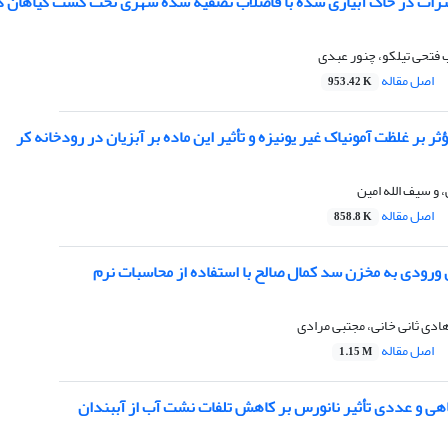
ترات در خاک آبیاری شده با فاضلاب تصفیه شده شهری تحت کشت گیاهان ذ
ب فتحی تیلکو، چنور عبدی
اصل مقاله
953.42 K
 بر غلظت آمونیاک غیر یونیزه و تأثیر این ماده بر آبزیان در رودخانه کر
و سیف الله امین
اصل مقاله
858.8 K
ورودی به مخزن سد کمال صالح با استفاده از محاسبات نرم
هادی ثانی خانی، مجتبی مرادی
اصل مقاله
1.15 M
اهی و عددی تأثیر نانورس بر کاهش تلفات نشت آب از آببندان