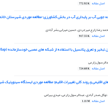
اصل مقاله
772.92 K
فه جویی آب بر پایداری آب در بخش کشاورزی؛ مطالعه موردی شهرستان خاتم
محمد رضا زارع مهرجردی، حسین مهرابی بشر آبادی
اصل مقاله
917.55 K
خیر و تعرق پتانسیل با استفاده از شبکه های عصبی خودسازمانده (Self Organizing Map)
دالرسول زارعی
اصل مقاله
724.68 K
ی اقلیمی و روند کلی تغییرات اقلیم؛ مطالعه موردی ایستگاه سینوپتیک شیر
 توکل صدر آبادی، عبدالرسول زارعی، مهدی بهرامی
اصل مقاله
1.11 M