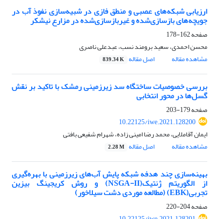
ارزیابی شبکه‌های عصبی و منطق فازی در شبیه‌سازی نفوذ آب در
جویچه‌های بازساز‌ی‌شده و غیربازسازی‌شده در مزارع نیشکر
صفحه
162-178
محسن احمدی، سعید برومند نسب، عبدعلی ناصری
مشاهده مقاله
اصل مقاله
839.34 K
بررسی خصوصیات ساختگاه سد زیرزمینی رمشک با تاکید بر نقش
گسل‌ها در محور انتخابی
صفحه
179-203
10.22125/iwe.2021.128200
ایمان آقاملایی، محمد رضا امینی زاده، شهرام شفیعی بافتی
مشاهده مقاله
اصل مقاله
2.28 M
بهینه‌سازی چند هدفه شبکه پایش آب‌های زیرزمینی با بهره‌گیری
از الگوریتم ژنتیک(NSGA-II) و روش‌ کریجینگ بیزین
تجربی(EBK) (مطالعه موردی دشت سیلاخور)
صفحه
204-220
10.22125/iwe.2021.128201