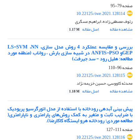
صفحه
79-95
10.22125/iwe.2021.128114
رئوف مصطفی زاده، ابراهیم عسگری
مشاهده مقاله
اصل مقاله
1.17 M
بررسی و مقایسه عملکرد 4 روش مدل سازیLS-SVM ،NN ،
GEPو ANFIS-PSO در شبیه سازی بارش – رواناب (منطقه مورد
مطالعه: هلیل رود - سد جیرفت)
صفحه
96-110
10.22125/iwe.2021.128115
محدثه کاووسی، حسین خزیمه نژاد
مشاهده مقاله
اصل مقاله
1.18 M
پیش بینی آبدهی رودخانه با استفاده از مدل اتورگرسیو پریودیک
با ضرایب ثابت و متغیر به کمک روش‌های پارامتری و ناپارامتری(
مطالعه موردی: رودخانه هرو ایستگاه کاکارضا).
صفحه
111-127
10.22125/iwe.2021.128116