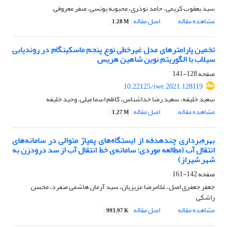
سید یعقوب کریمی، حامد نوذری، محبوبه یونسی، صفر معروفی
مشاهده مقاله
اصل مقاله
1.28 M
تخمین پارامترهای مدل غیرخطی نوع پنجم ماسکینگام در روندیابی
سیلاب با الگوریتم نوین شاهین هریس
صفحه
128-141
10.22125/iwe.2021.128119
سعید خلیفه، سعید رضا خداشناس، کاظم اسماعیلی، وحید خلیفه
مشاهده مقاله
اصل مقاله
1.27 M
بهره‌برداری چندهدفه از ایستگاه‌های پمپاژ متوالی در سامانه‌های
انتقال آب (مطالعه موردی: سامانه‌ی خط انتقال آب از سد درودزن به
شهر شیراز)
صفحه
142-161
جعفر جعفری اصل، غلامرضا عزیزیان، سید آرمان هاشمی منفرد، محسن
راشکی
مشاهده مقاله
اصل مقاله
993.97 K