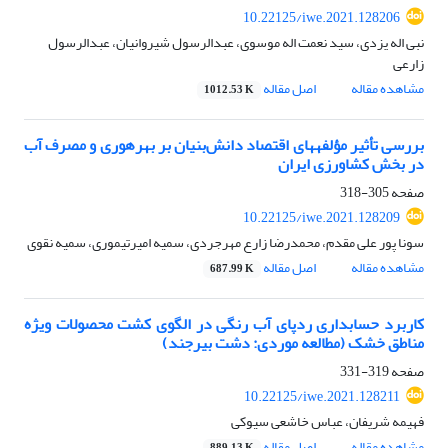
10.22125/iwe.2021.128206
نبی اله یزدی، سید نعمت اله موسوی، عبدالرسول شیروانیان، عبدالرسول
زارعی
مشاهده مقاله
اصل مقاله
1012.53 K
بررسی تأثیر مؤلفه‏های اقتصاد دانش‌بنیان بر بهره‏وری و مصرف آب
در بخش کشاورزی ایران
صفحه
305-318
10.22125/iwe.2021.128209
سونا پور علی مقدم، محمدرضا زارع مهرجردی، سمیه امیرتیموری، سمیه نقوی
مشاهده مقاله
اصل مقاله
687.99 K
کاربرد حسابداری ردپای آب رنگی در الگوی کشت محصولات ویژه
مناطق خشک (مطالعه موردی: دشت بیرجند)
صفحه
319-331
10.22125/iwe.2021.128211
فهیمه شریفان، عباس خاشعی سیوکی
مشاهده مقاله
اصل مقاله