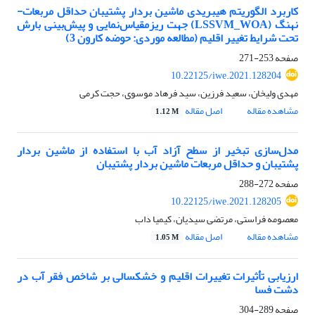
کاربرد الگوریتم هیبریدی ماشین بردار پشتیبان حداقل مربعات-
نهنگ (LSSVM_WOA) جهت ریز‌مقیاس‌نمایی و پیش‌بینی بارش
تحت شرایط تغییر اقلیم (مطالعه موردی: حوضه کارون 3)
صفحه
253-271
10.22125/iwe.2021.128204
مهدی ولیخان، سعید فرزین، سید فرهاد موسوی، حجت کرمی
مشاهده مقاله
اصل مقاله
1.12 M
مدل‌سازی تبخیر از سطح آزاد آب با استفاده از ماشین بردار
پشتیبان و حداقل مربعات ماشین بردار پشتیبان
صفحه
272-288
10.22125/iwe.2021.128205
معصومه فراستی، مرتضی سیدیان، کیمیا داب
مشاهده مقاله
اصل مقاله
1.05 M
ارزیابی تأثیرات تغییرات اقلیم و خشکسالی بر شاخص فقر آب در
دشت فسا
صفحه
289-304