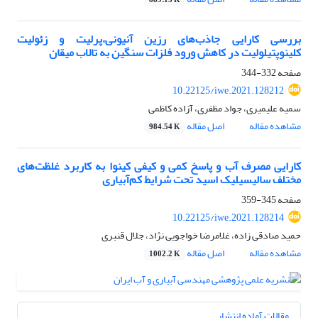
889.13 K
بررسی کارایی جاذب‌های رزین آنیونی،پرلیت و زئولیت
کلینوپتیلولیت در کاهش ورود فلزات سنگین به تالاب میقان
صفحه
332-344
10.22125/iwe.2021.128212
سمیه علیمیری، جواد مظفری، آزاده کاظمی
مشاهده مقاله
اصل مقاله
984.54 K
کارایی مصرف آب و پاسخ کمی و کیفی کینوا به کاربرد غلظت‌های
مختلف سالیسیلیک اسید تحت شرایط کم‌آبیاری
صفحه
345-359
10.22125/iwe.2021.128214
حمید صادقی زاده، غلامرضا خواجویی نژاد، جلال قنبری
مشاهده مقاله
اصل مقاله
1002.2 K
مقالات آماده انتشار