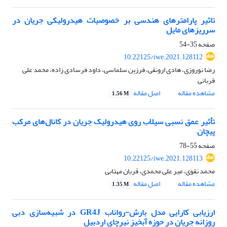
تاثیر پارامترهای هندسی بر خصوصیات هیدرولیکی جریان در
سرریزهای مایل
صفحه
35-54
10.22125/iwe.2021.128112
رضا نوروزی، هادی ارونقی، فرزین سلماسی، داود فرسادی زاده، محمد علی
قربانی
مشاهده مقاله
اصل مقاله
1.56 M
تأثیر عمق نسبی سیلاب روی هیدرولیک جریان در کانال‌های مرکب
پیچان
صفحه
55-78
10.22125/iwe.2021.128113
محمد نقوی، میر علی محمدی، قربان مهتابی
مشاهده مقاله
اصل مقاله
1.35 M
ارزیابی کارایی مدل بارش-رواناب GR4J در شبیه‌سازی دبی
روزانه جریان در حوزه آبخیز نیرچای اردبیل