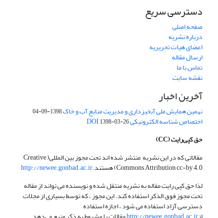
دسترسی سریع
صفحه اصلی
درباره نشریه
اعضای هیات تحریریه
ارسال مقاله
تماس با ما
نقشه سایت
آخرین اخبار
نهمین همایش ملی آبخیزداری و مدیریت منابع آب و خاک
1398-09-04
اختصاص شناسه الکترونیکی DOI
1398-03-26
حق کپی‌رایت
(CC)
مقالاتی که در این نشریه منتشر شده اند تحت مجوز بین المللی( Creative
Commons Attribution cc-by 4.0) هستند.
http://newee.gonbad.ac.ir
لذا حق کپی رایت مقاله به نشریه منتقل شده و نویسنده می تواند از مقاله
تحت مجوز فوق الذکر استفاده کند. این مجوز ، که توسط بسیاری از مجلات
دسترسی آزاد استفاده می شود ، اجازه استفاده
از
http://newee.gonbad.ac.ir
مقالات را مشروط به ذکر منبع می‌دهد.