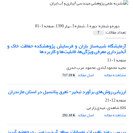
دوره و شماره:
دوره 1، شماره 3، بهار 1390، صفحه 1-81
تعداد مقالات:
7
آزمایشگاه شبیه‌ساز باران و فرسایش پژوهشکده حفاظت خاک و
آبخیزداری معرفی ویژگی‌‌ها، قابلیت‌‌ها و کاربردها
صفحه
1-11
مجید محمودآبادی، محمود عرب خدری
مشاهده مقاله
اصل مقاله
717.59 K
ارزیابی روش‌های برآورد تبخیر- تعرق پتانسیل در استان مازندران
صفحه
12-21
کاکا شاهدی، مهدی زارعی
مشاهده مقاله
اصل مقاله
292.18 K
بررسی روند تغییرات نوسانات سطح آب‌زیرزمینی‌ درحوضه آبریز