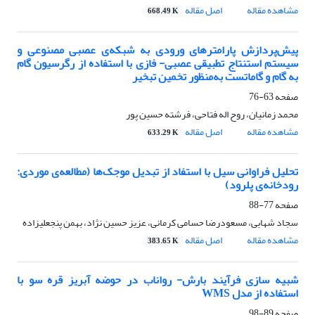
مشاهده مقاله
اصل مقاله
668.49 K
پیش‌پردازش پارامترهای ورودی به شبکه‌ی عصبی مصنوعی و
سیستم استنتاج تطبیقی عصبی- فازی با استفاده از رگرسیون گام
به گام و گاماتست به‌منظور تخمین تبخیر
صفحه
63-76
محمد زمانیان، روح اله فتاحی، فرشته حسین پور
مشاهده مقاله
اصل مقاله
633.29 K
تحلیل فراوانی سیل با استفاد از تبدیل موجک‌ها (مطالعه‌ی موردی:
رودخانه‌ی پلرود)
صفحه
77-88
سجاد شهابی، مسعودرضا حسامی کرمانی، عزیز حسین نژاد، بهمن پنجعلیزاده
مشاهده مقاله
اصل مقاله
383.65 K
شبیه سازی فرآیند بارش- رواناب در حوضه آبریز قره سو با
استفاده از مدل WMS
صفحه
89-98