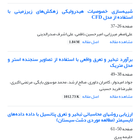
شبیه‌سازی خصوصیات هیدرولیکی زهکش‌های زیرزمینی با
استفاده از مدل CFD
صفحه
26-37
علی‌اصغر میرزایی، امیرحسین ناظمی، علی اشرف‌ صدرالدینی
مشاهده مقاله
اصل مقاله
1.84 M
برآورد تبخیر و تعرق واقعی با استفاده از تصاویر سنجنده استر و
مدل متریک
صفحه
38-49
جواد امیدوار، کامران داوری، صالح ارشد، محمد موسوی بایگی، مرتضی اکبری،
علیرضا فرید حسینی
مشاهده مقاله
اصل مقاله
1012.73 K
ارزیابی روشهای محاسباتی تبخیر و تعرق پتانسیل با داده داده‌های
لایسیمتر (مطالعه موردی دشت سیستان)
صفحه
50-61
حلیمه پیری