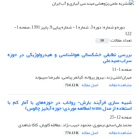
دوره و شماره:
دوره 3، شماره 1 - شماره پیاپی 9، پاییز 1391، صفحه 1-
122
تعداد مقالات:
10
بررسی تطابقی خشکسالی هواشناسی و هیدرولوژیکی در حوزه
سراب صیدعلی
صفحه
1-11
مهران لشنی زند، بهروز پروانه، کیانفر پیامنی، علیرضا سپهوند
مشاهده مقاله
اصل مقاله
714.12 K
شبیه سازی فرآیند بارش- رواناب در حوزه‌های با آمار کم با
استفاده از مدل wms (مطالعه موردی؛ حوزه آبخیز چالوس)
صفحه
12-25
محمدعلی اسحق تیموری، محمود حبیب نژاد، عطالله کاویان، کاکا شاهدی
مشاهده مقاله
اصل مقاله
774.13 K